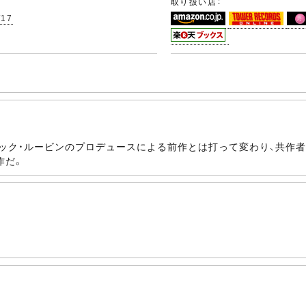
取り扱い店：
/17
。リック・ルービンのプロデュースによる前作とは打って変わり、共作
作だ。