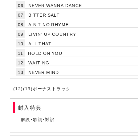
06
NEVER WANNA DANCE
07
BITTER SALT
08
AIN'T NO RHYME
09
LIVIN' UP COUNTRY
10
ALL THAT
11
HOLD ON YOU
12
WAITING
13
NEVER MIND
(12)(13)ボーナストラック
封入特典
解説・歌詞・対訳