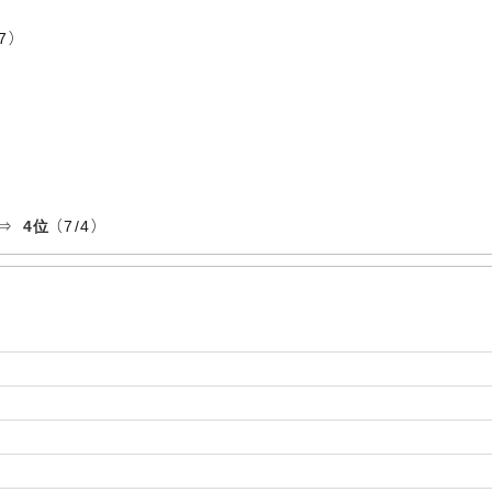
7）
 ⇒
4位
（7/4）