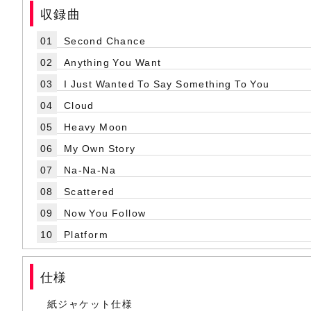
収録曲
01
Second Chance
02
Anything You Want
03
I Just Wanted To Say Something To You
04
Cloud
05
Heavy Moon
06
My Own Story
07
Na-Na-Na
08
Scattered
09
Now You Follow
10
Platform
仕様
紙ジャケット仕様