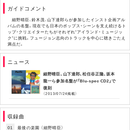
ガイドコメント
細野晴臣、鈴木茂、山下達郎らが参加したインスト企画アル
バムの名盤。現在でも日本のポップス・シーンを支え続けるト
ップ・クリエイターたちがそれぞれ“アイランド・ミュージッ
ク”に挑戦。フュージョン志向のトラックを中心に聴きごたえ
満点だ。
ニュース
細野晴臣、山下達郎、松任谷正隆、坂本
龍一ら参加名盤が「Blu-spec CD2」で
復刻
（2013/07/24掲載）
収録曲
01
最後の楽園 （細野晴臣）