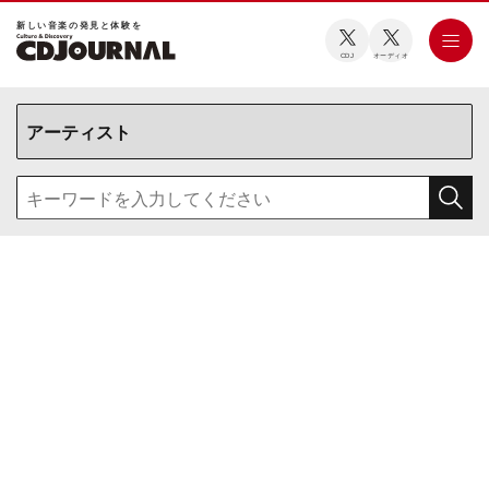
新しい⾳楽の発⾒と体験を
CDJ
オーディオ