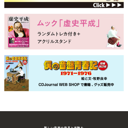
渡辺謙
1959年10月21日生まれ。新潟県出身。78
年に上京。演劇集団・円の養成所を経て、
79年円に入団。78年研究生ながら、蜷川幸
雄の『下谷万年町物語』で主役を獲得し話
題になる。82年『未知なる反乱』でTVデビ
ュー。87年NHK大河ドラマ『独眼……
ビル・ナイ
ロブ・レターマン
新しい⾳楽の発⾒と体験を