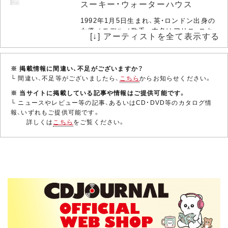
スーキー・ウォーターハウス
1992年1月5日生まれ、英・ロンドン出身の
女優／モデル／歌手。本名はアリス・スキ・
[↓] アーティストを全て表示する
ウォーターハウス。16歳の時に見出され
てモデルとしてのキャリアを開始。トミー
ヒルフィガー、スウォッチ、H&Mなどのブ
※ 掲載情報に間違い、不足がございますか？
ランドモデルや、バーバリーなどでラン
└ 間違い、不足等がございましたら、
こちら
からお知らせください。
ウ……
※ 当サイトに掲載している記事や情報はご提供可能です。
└ ニュースやレビュー等の記事、あるいはCD・DVD等のカタログ情
報、いずれもご提供可能です。
ライアン・レイノルズ
詳しくは
こちら
をご覧ください。
1976年10月23日生まれ、 カナダ・ブリテ
ィッシュコロンビア州ヴァンクーヴァー
出身の俳優／プロデューサー。本名はライ
アン・ロドニー・レイノルズ。91年よりテ
ィーン向けドラマでキャリアをスタート
させ、97年からのTVシリーズ『ふたりの男
と……