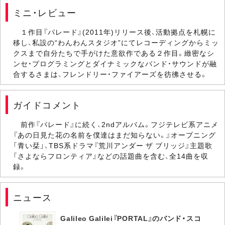
ミニ・レビュー
１作目『パレード』(2011年)リリース後、活動拠点を札幌に
移し、私設の“わんわんスタジオ”にてレコーディングからミッ
クスまで自分たちで手がけた意欲作である２作目。緻密なシ
ンセ・プログラミングとダイナミックなバンド・サウンドが融
合するさまは、フレンドリー・ファイアーズを彷彿させる。
ガイドコメント
前作『パレード』に続く、2ndアルバム。フジテレビ系アニメ
『あの日見た花の名前を僕達はまだ知らない。』オープニング
「青い栞」、TBS系ドラマ『荒川アンダー ザ ブリッジ』主題歌
「さよならフロンティア』などの話題曲を含む、全14曲を収
録。
ニュース
Galileo Galilei『PORTAL』のバンド・スコ