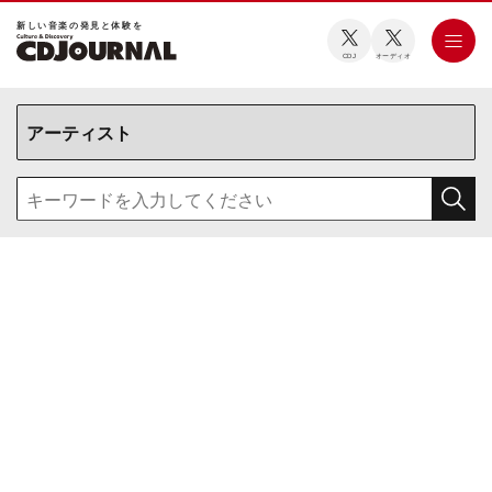
新しい⾳楽の発⾒と体験を
CDJ
オーディオ