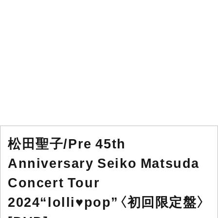
松田聖子/Pre 45th
Anniversary Seiko Matsuda
Concert Tour
2024“lolli♥pop”〈初回限定盤〉