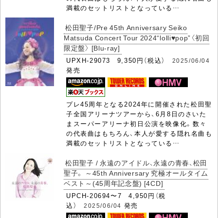
満載のセットリストとなっている…
松田聖子/Pre 45th Anniversary Seiko
Matsuda Concert Tour 2024“lolli♥pop”〈初回
限定盤〉 [Blu-ray]
UPXH-29073 9,350円（税込）
2025/06/04
発売
プレ45周年となる2024年に開催された松田聖
子全国アリーナツアーから、6月8日のさいた
まスーパーアリーナ初日公演を映像化。数々
の代表曲はもちろん、本人が愛する隠れ名曲も
満載のセットリストとなっている…
松田聖子 / 永遠のアイドル、永遠の青春、松田
聖子。 ～45th Anniversary 究極オールタイム
ベスト～(45周年記念盤) [4CD]
UPCH-20694〜7 4,950円（税
込）
発売
2025/06/04