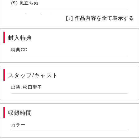
(9) 風立ちぬ
(10) 硝子のプリズム
[↓] 作品内容を全て表示する
(11) WITH YOU
封入特典
(12) SWEET MEMORIES
特典CD
(13) 銀色のオートバイ
(14) LET'S BOYHUNT
スタッフ/キャスト
(15) ハートをRock
出演：松田聖子
(16) 赤い靴のバレリーナ
(17) 赤いスイートピー
収録時間
(18) 時間の国のアリス～Alice in the world of time～
カラー
(19) 青い珊瑚礁～Blue Lagoon～