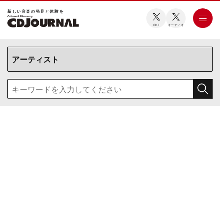
新しい⾳楽の発⾒と体験を
CDJ
オーディオ