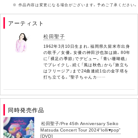
※ 作品内容は変更になる場合がございます。予めご了承ください。
(20) 風は秋色
(21) 白いパラソル
アーティスト
(22) 未来の花嫁
松田聖子
(23) Rock'n Rouge
1962年3月10日生まれ、福岡県久留米市出身
の歌手／女優。女優の神田沙也加は娘。80年
(24) チェリーブラッサム 2021
に「裸足の季節」でデビュー。「青い珊瑚礁」
でブレイクし、続く「風は秋色」から「旅立ち
(25) 夏の扉
はフリージア」まで24曲連続1位の金字塔を
打ち立てる。“聖子ちゃんカ……
(26) 20th Party
(27) 素敵にOnce Again
同時発売作品
松田聖子/Pre 45th Anniversary Seiko
Matsuda Concert Tour 2024“lolli♥pop”
[DVD]