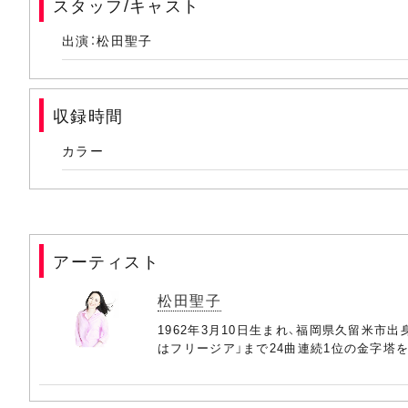
スタッフ/キャスト
(15) ハートをRock
出演：松田聖子
(16) 赤い靴のバレリーナ
(17) 赤いスイートピー
収録時間
(18) 時間の国のアリス～Alice in the world of time～
カラー
(19) 青い珊瑚礁～Blue Lagoon～
(20) 風は秋色
(21) 白いパラソル
アーティスト
(22) 未来の花嫁
松田聖子
(23) Rock'n Rouge
1962年3月10日生まれ、福岡県久留米市
はフリージア」まで24曲連続1位の金字塔
(24) チェリーブラッサム 2021
(25) 夏の扉