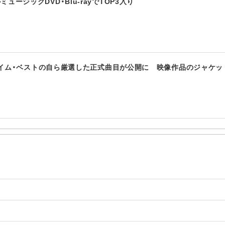
ージックDVD・Blu-rayでTOP3入り
タイム・ベストの自ら厳選した正式曲目が公開に 映像作品のジャケッ