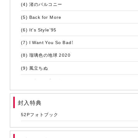
(4) 渚のバルコニー
(5) Back for More
(6) It's Style'95
(7) I Want You So Bad！
(8) 瑠璃色の地球 2020
(9) 風立ちぬ
(10) 硝子のプリズム
(11) WITH YOU
封入特典
(12) SWEET MEMORIES
52Pフォトブック
(13) 銀色のオートバイ
(14) LET'S BOYHUNT