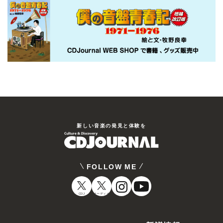
新しい⾳楽の発⾒と体験を
FOLLOW ME
CDJ
オーディオ