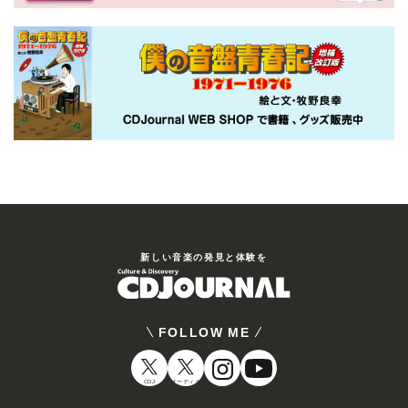
新しい⾳楽の発⾒と体験を
FOLLOW ME
CDJ
オーディオ