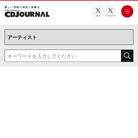
新しい⾳楽の発⾒と体験を
CDJ
オーディオ