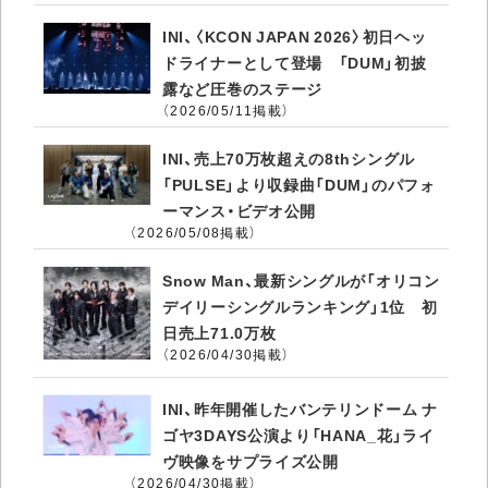
INI、〈KCON JAPAN 2026〉初日ヘッ
ドライナーとして登場 「DUM」初披
露など圧巻のステージ
（2026/05/11掲載）
INI、売上70万枚超えの8thシングル
「PULSE」より収録曲「DUM」のパフォ
ーマンス・ビデオ公開
（2026/05/08掲載）
Snow Man、最新シングルが「オリコン
デイリーシングルランキング」1位 初
日売上71.0万枚
（2026/04/30掲載）
INI、昨年開催したバンテリンドーム ナ
ゴヤ3DAYS公演より「HANA_花」ライ
ヴ映像をサプライズ公開
（2026/04/30掲載）