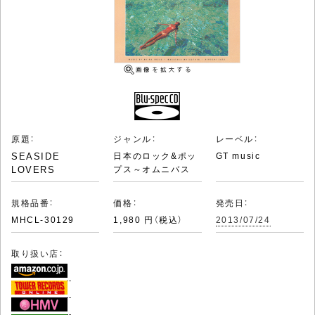
原題：
ジャンル：
レーベル：
SEASIDE
日本のロック&ポッ
GT music
LOVERS
プス～オムニバス
規格品番：
価格：
発売日：
MHCL-30129
1,980 円（税込）
2013/07/24
取り扱い店：