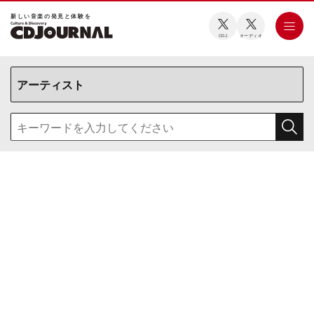
新しい⾳楽の発⾒と体験を
CDJ
オーディオ