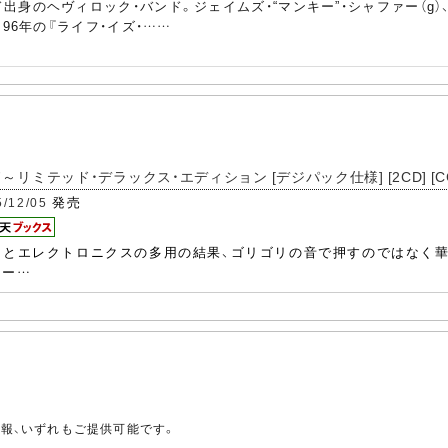
身のヘヴィロック・バンド。ジェイムズ・“マンキー”・シャファー（g）、
96年の『ライフ・イズ・……
～リミテッド・デラックス・エディション [デジパック仕様] [2CD] [CCC
発売
5/12/05
用とエレクトロニクスの多用の結果、ゴリゴリの音で押すのではなく
ュー…
。
情報、いずれもご提供可能です。