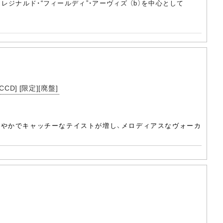
レジナルド・“フィールディ”・アーヴィズ （b）を中心として
D] [限定][廃盤]
華やかでキャッチーなテイストが増し、メロディアスなヴォーカ