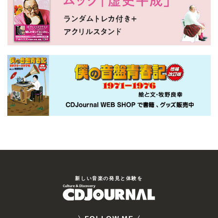
新しい⾳楽の発⾒と体験を
FOLLOW ME