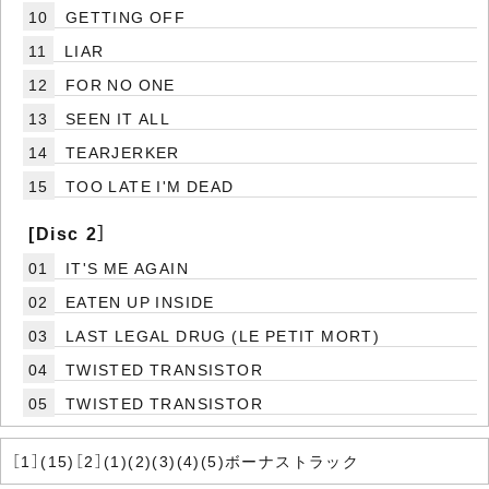
10
GETTING OFF
11
LIAR
12
FOR NO ONE
13
SEEN IT ALL
14
TEARJERKER
15
TOO LATE I'M DEAD
[Disc 2］
01
IT'S ME AGAIN
02
EATEN UP INSIDE
03
LAST LEGAL DRUG (LE PETIT MORT)
04
TWISTED TRANSISTOR
05
TWISTED TRANSISTOR
［1］(15)［2］(1)(2)(3)(4)(5)ボーナストラック