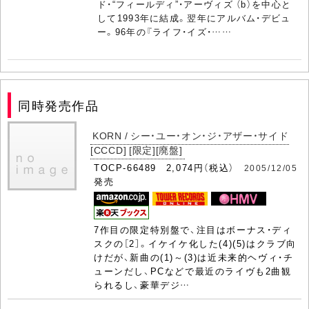
ド・“フィールディ”・アーヴィズ （b）を中心と
して1993年に結成。翌年にアルバム・デビュ
ー。96年の『ライフ・イズ・……
同時発売作品
KORN / シー・ユー・オン・ジ・アザー・サイド
[CCCD] [限定][廃盤]
TOCP-66489 2,074円（税込）
2005/12/05
発売
7作目の限定特別盤で、注目はボーナス・ディ
スクの［2］。イケイケ化した(4)(5)はクラブ向
けだが、新曲の(1)～(3)は近未来的ヘヴィ・チ
ューンだし、PCなどで最近のライヴも2曲観
られるし、豪華デジ…