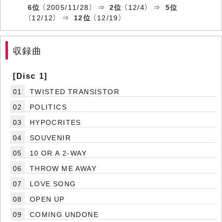
6位
（2005/11/28） ⇒
2位
（12/4） ⇒
5位
（12/12） ⇒
12位
（12/19）
収録曲
[Disc 1]
01
TWISTED TRANSISTOR
02
POLITICS
03
HYPOCRITES
04
SOUVENIR
05
10 OR A 2-WAY
06
THROW ME AWAY
07
LOVE SONG
08
OPEN UP
09
COMING UNDONE