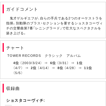
ガイドコメント
鬼才ゲルギエフが、自らの手兵である2つのオーケストラを
指揮。別動隊のブラス・セクションを要するショスタコーヴィ
チの交響曲第7番「レニングラード」で壮大なスペクタクルを
築き上げる。
チャート
TOWER RECORDS クラシック アルバム
4位
（2003/3/24） ⇒
6位
（3/31） ⇒
1位
（4/7） ⇒
2位
（4/14） ⇒
8位
（4/28） ⇒
11位
（5/5）
収録曲
ショスタコーヴィチ: