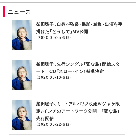
ニュース
柴田聡子、自身が監督・撮影・編集・出演を手
掛けた「どうして」MV公開
（2020/09/25掲載）
柴田聡子、先行シングル「変な島」配信スタ
ート CD『スロー・イン』特典決定
（2020/06/10掲載）
柴田聡子、ミニ・アルバム2枚組Ｗジャケ限
定7インチのアートワーク公開 「変な島」
先行配信
（2020/05/22掲載）