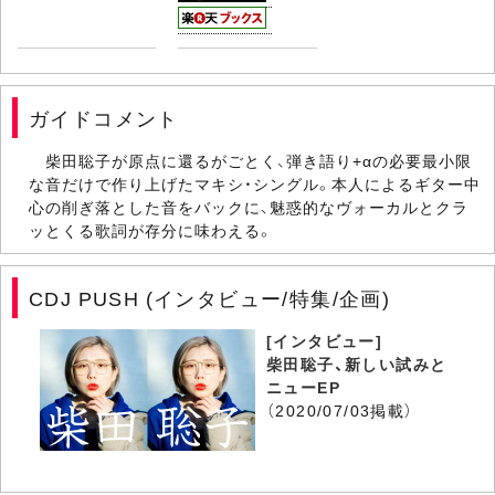
ガイドコメント
柴田聡子が原点に還るがごとく、弾き語り+αの必要最小限
な音だけで作り上げたマキシ・シングル。本人によるギター中
心の削ぎ落とした音をバックに、魅惑的なヴォーカルとクラ
ッとくる歌詞が存分に味わえる。
CDJ PUSH (インタビュー/特集/企画)
[インタビュー]
柴田聡子、新しい試みと
ニューEP
（2020/07/03掲載）