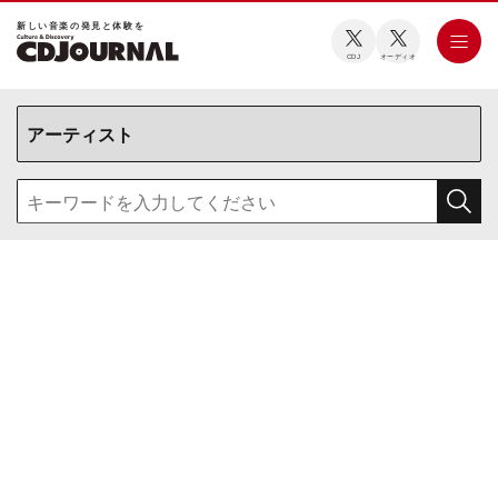
新しい⾳楽の発⾒と体験を
CDJ
オーディオ