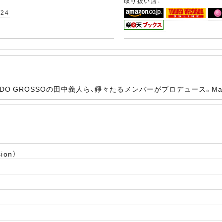
取り扱い店：
/24
ONDO GROSSOの田中義人ら、錚々たるメンバーがプロデュース。
sion）