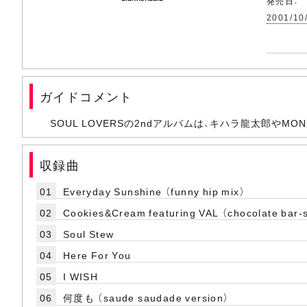
発売日：
2001/10
ガイドコメント
SOUL LOVERSの2ndアルバムは、キハラ龍太郎やM
収録曲
01
Everyday Sunshine （funny hip mix）
02
Cookies&Cream featuring VAL （chocolate bar-
03
Soul Stew
04
Here For You
05
I WISH
06
何度も （saude saudade version）