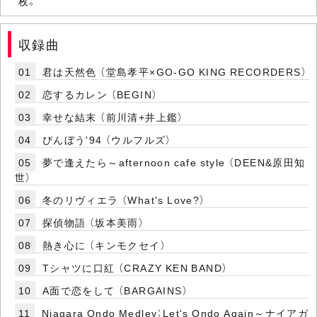
枚。
収録曲
01
君は天然色 （堂島孝平×GO-GO KING RECORDERS）
02
恋するカレン （BEGIN）
03
幸せな結末 （前川清+井上鑑）
04
びんぼう'94 （ウルフルズ）
05
夢で逢えたら～afternoon cafe style （DEEN&原田知
世）
06
冬のリヴィエラ （What's Love?）
07
探偵物語 （坂本美雨）
08
熱き心に （キンモクセイ）
09
Tシャツに口紅 （CRAZY KEN BAND）
10
A面で恋をして （BARGAINS）
11
Niagara Ondo Medley：Let's Ondo Again～ナイアガ