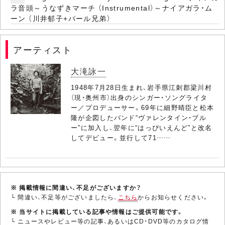
ラ音頭～うなずきマーチ （Instrumental）～ナイアガラ・ム
ーン （川井郁子+パール兄弟）
アーティスト
大滝詠一
1948年7月28日生まれ、岩手県江刺郡梁川村
（現・奥州市）出身のシンガー・ソングライタ
ー／プロデューサー。69年に細野晴臣と松本
隆が企図したバンド“ヴァレンタイン・ブル
ー”に加入し、翌年に“はっぴいえんど”と改名
してデビュー。並行して71……
※ 掲載情報に間違い、不足がございますか？
└ 間違い、不足等がございましたら、
こちら
からお知らせください。
※ 当サイトに掲載している記事や情報はご提供可能です。
└ ニュースやレビュー等の記事、あるいはCD・DVD等のカタログ情