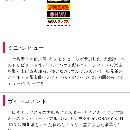
2002/11/20
ミニ・レビュー
堂島孝平や前川清、キンモクセイらが参加した、大瀧詠一へ
のトリビュート作。『ロン・バケ』以降のメロディアスな楽曲
を取り上げる参加者が多いなか、ウルフルズとパール兄弟の
ノベルティ系楽曲へのこだわりがスパイスに。初回のみファ
ミリー・ツリー付き。
ガイドコメント
日本ポップス界の大御所、“ミスター・ナイアガラ”こと大瀧
詠一のトリビュート・アルバム。キンモクセイ、CRAZY KEN
BAND、前川清といった多彩な面々が一堂に会した豪華な1