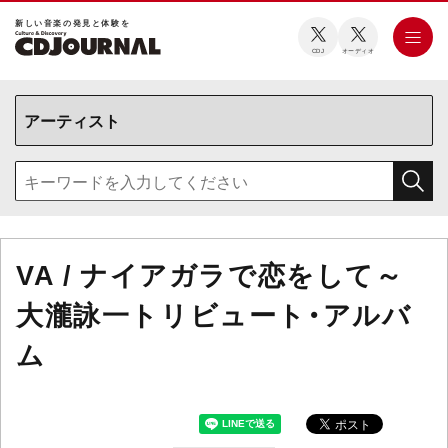
新しい⾳楽の発⾒と体験を
CDJ
オーディオ
VA / ナイアガラで恋をして～
大瀧詠一トリビュート・アルバ
ム