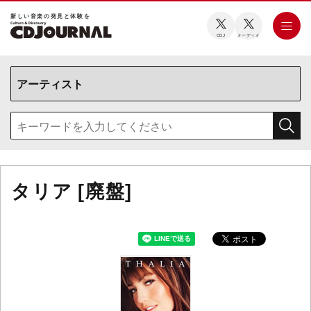
新しい⾳楽の発⾒と体験を
CDJ
オーディオ
タリア [廃盤]