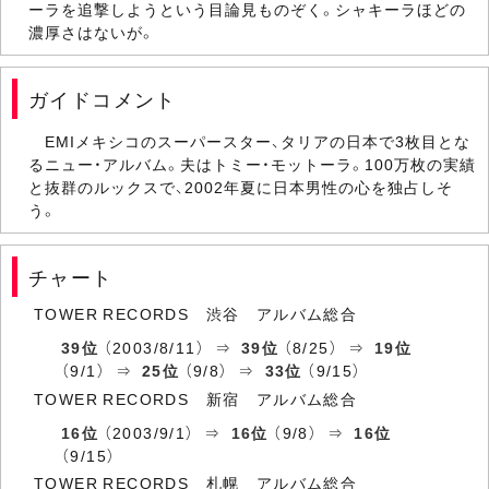
ーラを追撃しようという目論見ものぞく。シャキーラほどの
濃厚さはないが。
ガイドコメント
EMIメキシコのスーパースター、タリアの日本で3枚目とな
るニュー・アルバム。夫はトミー・モットーラ。100万枚の実績
と抜群のルックスで、2002年夏に日本男性の心を独占しそ
う。
チャート
TOWER RECORDS 渋谷 アルバム総合
39位
（2003/8/11） ⇒
39位
（8/25） ⇒
19位
（9/1） ⇒
25位
（9/8） ⇒
33位
（9/15）
TOWER RECORDS 新宿 アルバム総合
16位
（2003/9/1） ⇒
16位
（9/8） ⇒
16位
（9/15）
TOWER RECORDS 札幌 アルバム総合