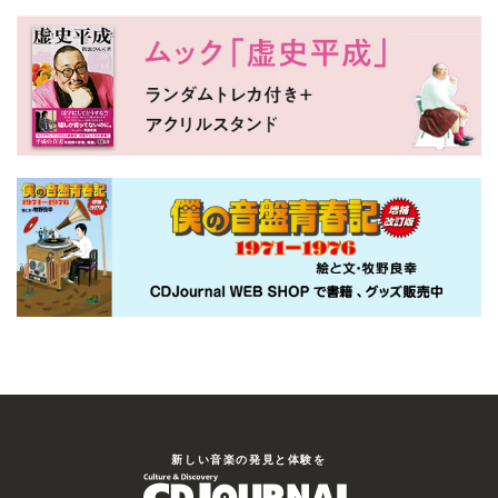
新しい⾳楽の発⾒と体験を