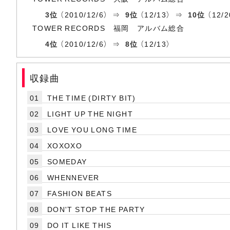
3位
（2010/12/6） ⇒
9位
（12/13） ⇒
10位
（12/
TOWER RECORDS 福岡 アルバム総合
4位
（2010/12/6） ⇒
8位
（12/13）
収録曲
01
THE TIME (DIRTY BIT)
02
LIGHT UP THE NIGHT
03
LOVE YOU LONG TIME
04
XOXOXO
05
SOMEDAY
06
WHENNEVER
07
FASHION BEATS
08
DON'T STOP THE PARTY
09
DO IT LIKE THIS