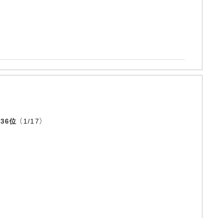
⇒
36位
（1/17）