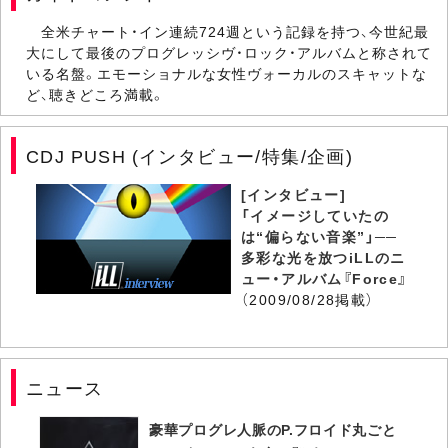
全米チャート・イン連続724週という記録を持つ、今世紀最
大にして最後のプログレッシヴ・ロック・アルバムと称されて
いる名盤。エモーショナルな女性ヴォーカルのスキャットな
ど、聴きどころ満載。
CDJ PUSH (インタビュー/特集/企画)
[インタビュー]
「イメージしていたの
は“偏らない音楽”」──
多彩な光を放つiLLのニ
ュー・アルバム『Force』
（2009/08/28掲載）
ニュース
豪華プログレ人脈のP.フロイド丸ごと