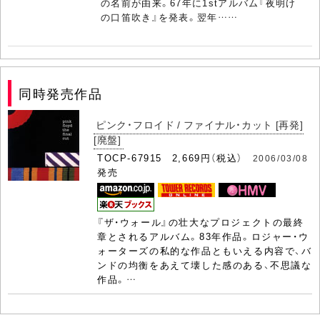
の名前が由来。67年に1stアルバム『夜明け
の口笛吹き』を発表。翌年……
同時発売作品
ピンク・フロイド / ファイナル・カット [再発]
[廃盤]
TOCP-67915 2,669円（税込）
2006/03/08
発売
『ザ・ウォール』の壮大なプロジェクトの最終
章とされるアルバム。83年作品。ロジャー・ウ
ォーターズの私的な作品ともいえる内容で、バ
ンドの均衡をあえて壊した感のある、不思議な
作品。…