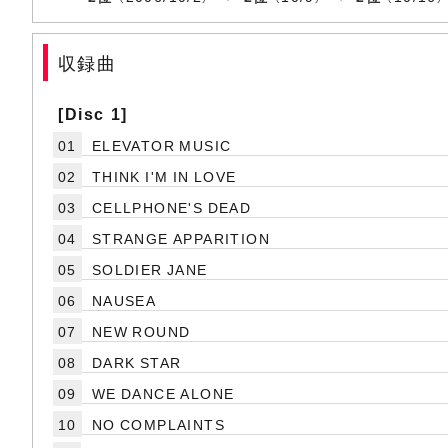
収録曲
[Disc 1]
01
ELEVATOR MUSIC
02
THINK I'M IN LOVE
03
CELLPHONE'S DEAD
04
STRANGE APPARITION
05
SOLDIER JANE
06
NAUSEA
07
NEW ROUND
08
DARK STAR
09
WE DANCE ALONE
10
NO COMPLAINTS