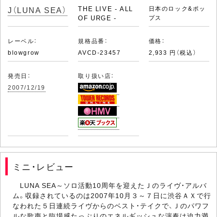
J（LUNA SEA）
THE LIVE - ALL
日本のロック&ポッ
OF URGE -
プス
レーベル：
規格品番：
価格：
blowgrow
AVCD-23457
2,933 円（税込）
発売日：
取り扱い店：
2007/12/19
ミニ・レビュー
LUNA SEA～ソロ活動10周年を迎えたＪのライヴ・アルバ
ム。収録されているのは2007年10月３～７日に渋谷ＡＸで行
なわれた５日連続ライヴからのベスト・テイクで、Ｊのパワフ
ルな歌声と臨場感たっぷりのエネルギッシュな演奏は迫力満