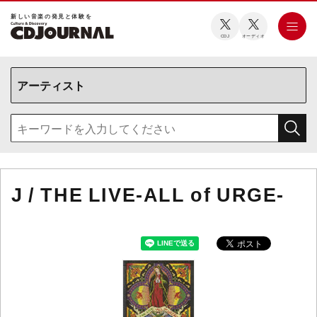
新しい⾳楽の発⾒と体験を
CDJ
オーディオ
J / THE LIVE-ALL of URGE-