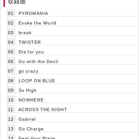
収録曲
01
PYROMANIA
02
Evoke the World
03
break
04
TWISTER
05
Die for you
06
Go with the Devil
07
go crazy
08
LOOP ON BLUE
09
So High
10
NOWHERE
11
ACROSS THE NIGHT
12
Gabriel
13
Go Charge
14
Feel Your Blaze