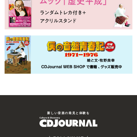
新しい⾳楽の発⾒と体験を