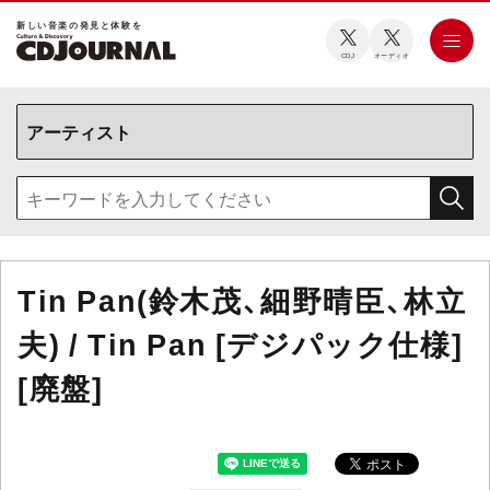
新しい⾳楽の発⾒と体験を
CDJ
オーディオ
Tin Pan(鈴木茂、細野晴臣、林立
夫) / Tin Pan [デジパック仕様]
[廃盤]