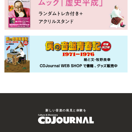
新しい⾳楽の発⾒と体験を