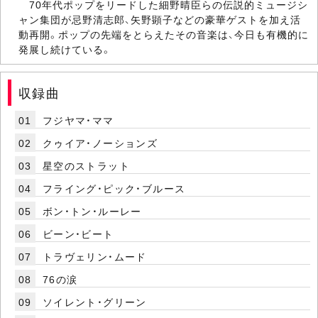
70年代ポップをリードした細野晴臣らの伝説的ミュージシ
ャン集団が忌野清志郎、矢野顕子などの豪華ゲストを加え活
動再開。ポップの先端をとらえたその音楽は、今日も有機的に
発展し続けている。
収録曲
01
フジヤマ・ママ
02
クゥイア・ノーションズ
03
星空のストラット
04
フライング・ピック・ブルース
05
ボン・トン・ルーレー
06
ビーン・ビート
07
トラヴェリン・ムード
08
76の涙
09
ソイレント・グリーン