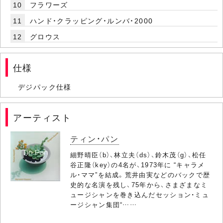
10
フラワーズ
11
ハンド・クラッピング・ルンバ・2000
12
グロウス
仕様
デジパック仕様
アーティスト
ティン・パン
細野晴臣（b）、林立夫（ds）、鈴木茂（g）、松任
谷正隆（key）の4名が、1973年に “キャラメ
ル・ママ”を結成。荒井由実などのバックで歴
史的な名演を残し、75年から、さまざまなミ
ュージシャンを巻き込んだセッション・ミュ
ージシャン集団“……