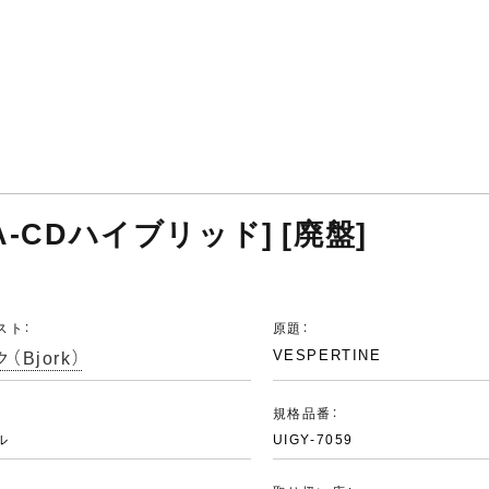
A-CDハイブリッド] [廃盤]
スト：
原題：
（Bjork）
VESPERTINE
：
規格品番：
ル
UIGY-7059