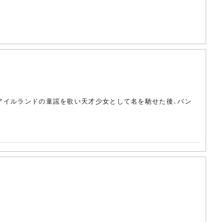
。アイルランドの童謡を歌い天才少女として名を馳せた後、バン