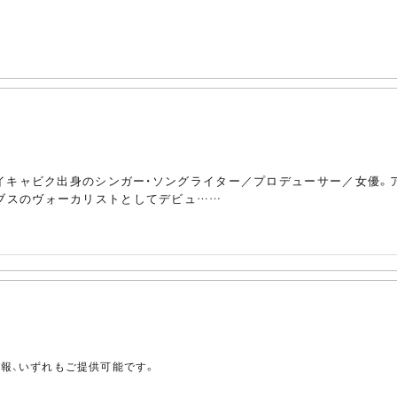
ド・レイキャビク出身のシンガー・ソングライター／プロデューサー／女優
ーブスのヴォーカリストとしてデビュ……
。
情報、いずれもご提供可能です。