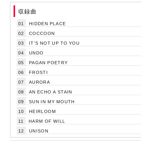
収録曲
01
HIDDEN PLACE
02
COCCOON
03
IT'S NOT UP TO YOU
04
UNDO
05
PAGAN POETRY
06
FROSTI
07
AURORA
08
AN ECHO A STAIN
09
SUN IN MY MOUTH
10
HEIRLOOM
11
HARM OF WILL
12
UNISON