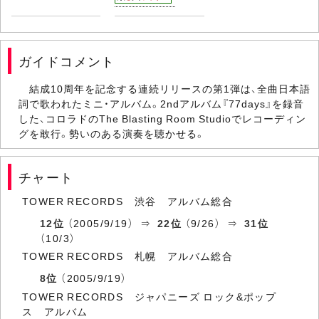
ガイドコメント
結成10周年を記念する連続リリースの第1弾は、全曲日本語
詞で歌われたミニ・アルバム。2ndアルバム『77days』を録音
した、コロラドのThe Blasting Room Studioでレコーディン
グを敢行。勢いのある演奏を聴かせる。
チャート
TOWER RECORDS 渋谷 アルバム総合
12位
（2005/9/19） ⇒
22位
（9/26） ⇒
31位
（10/3）
TOWER RECORDS 札幌 アルバム総合
8位
（2005/9/19）
TOWER RECORDS ジャパニーズ ロック&ポップ
ス アルバム