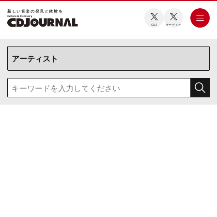
新しい⾳楽の発⾒と体験を
CDJ
オーディオ