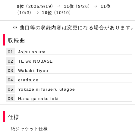
9位
（2005/9/19） ⇒
11位
（9/26） ⇒
11位
（10/3） ⇒
10位
（10/10）
※ 曲目等の収録内容は変更になる場合があります。
収録曲
01
Jojou no uta
02
TE wo NOBASE
03
Wakaki-Tiyou
04
gratitude
05
Yokaze ni furueru utagoe
06
Hana ga saku toki
仕様
紙ジャケット仕様