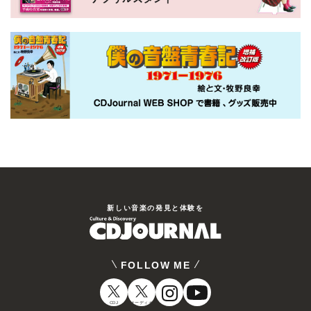
新しい⾳楽の発⾒と体験を
FOLLOW ME
CDJ
オーディオ