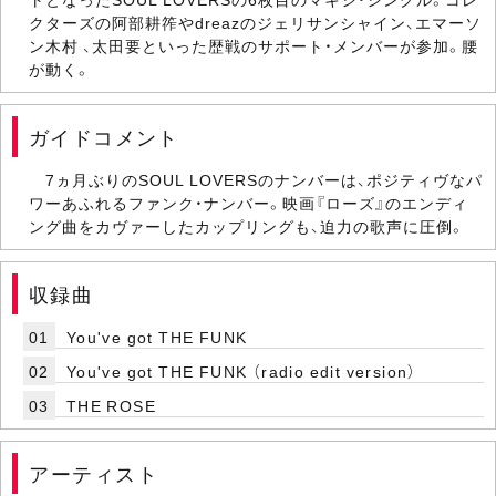
クターズの阿部耕筰やdreazのジェリサンシャイン、エマーソ
ン木村 、太田要といった歴戦のサポート・メンバーが参加。腰
が動く。
ガイドコメント
7ヵ月ぶりのSOUL LOVERSのナンバーは、ポジティヴなパ
ワーあふれるファンク・ナンバー。映画『ローズ』のエンディ
ング曲をカヴァーしたカップリングも、迫力の歌声に圧倒。
収録曲
01
You've got THE FUNK
02
You've got THE FUNK （radio edit version）
03
THE ROSE
アーティスト