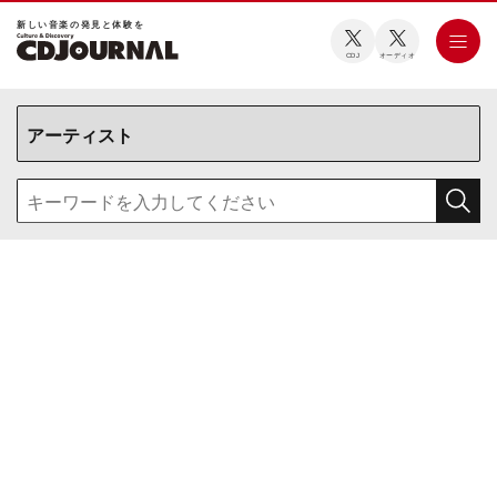
新しい⾳楽の発⾒と体験を
CDJ
オーディオ