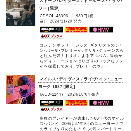
ストーン・レイダース / トゥルース・トゥ・パ
ワー [限定]
CDSOL-48306 1,980円（税
込）
2024/11/20
発売
コンテンポラリー・ジャズ・ギタリストのジャ
ン・ポール・ブレリーが、ダリル・ジョーンズら
と組んだ強力トリオによるアルバム。冒頭か
らディストーションばりばりのロックなプレ
イを披露しており、ブレリーのヴォー…
マイルス・デイヴィス / ライヴ・イン・ニュー
ヨーク 1987 [限定]
IACD-11447
2024/10/04
発売
多数のプレイヤーが去来した80年代のマイル
ス・バンド。本作は87年9月のニューヨークで
のライヴを収めたもので、人気レパートリー