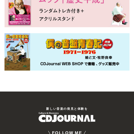
新しい⾳楽の発⾒と体験を
FOLLOW ME