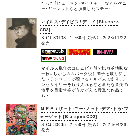
だった「ヒューマン・ネイチャー」などをケニ
ー・ギャレットらと演奏したステー…
マイルス・デイビス / デコイ [Blu-spec
CD2]
SICJ-30108 1,760円（税込）
2023/11/22
発売
マイルス晩年のコロムビア盤で比較的地味な
一枚。しかしカムバック後に調子を取り戻し
たトランペットが聴けるアルバムであり、シ
ンセサイザーを取り入れるなど新たな音楽の
地平を目指す姿がうかがえる貴重な作品で
も…
M.E.B. / ザット・ユー・ノット・デア・トゥ・フ
ォーゲット [Blu-spec CD2]
SICJ-30035 2,750円（税込）
2023/04/26
発売