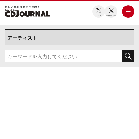
新しい⾳楽の発⾒と体験を
CDJ
オーディオ