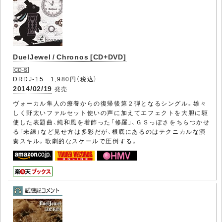
DuelJewel / Chronos [CD+DVD]
DRDJ-15 1,980円（税込）
2014/02/19
発売
ヴォーカル隼人の療養からの復帰後第２弾となるシングル。雄々
しく野太いファルセット使いの声に加えてエフェクトを大胆に駆
使した表題曲、純和風を着飾った「修羅」、ＧＳっぽさをちらつかせ
る「未練」など見せ方は多彩だが、根底にあるのはテクニカルな演
奏スキル。歌劇的なスケールで圧倒する。