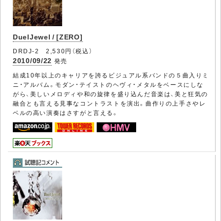
DuelJewel / [ZERO]
DRDJ-2 2,530円（税込）
2010/09/22
発売
結成10年以上のキャリアを誇るビジュアル系バンドの５曲入りミ
ニ・アルバム。モダン・テイストのヘヴィ・メタルをベースにしな
がら、美しいメロディや和の旋律を盛り込んだ音楽は、美と狂気の
融合とも言える見事なコントラストを演出。曲作りの上手さやレ
ベルの高い演奏はさすがと言える。