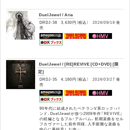
DuelJewel / Aria
DRDJ-38 3,630円（税込）
2024/09/18
発
売
DuelJewel / [RE]REVIVE [CD+DVD] [限
定]
DRDJ-35 4,180円（税込）
2024/03/27
発
売
90年代に結成されたベテランV系ロック・バ
ンド、DuelJewelが放つ2009年作『REVIVE』
の続編となるフル・アルバム。初期楽曲をセル
フカヴァーした前作同様、入手困難な楽曲を
中心に再録音した内…