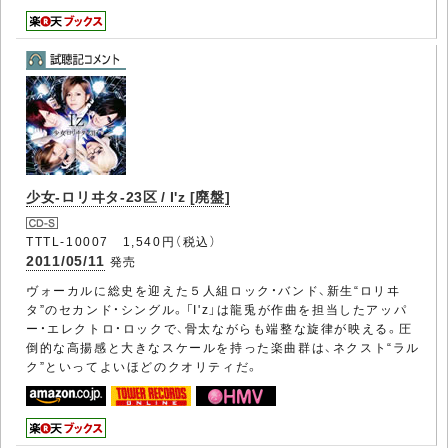
少女-ロリヰタ-23区 / I'z [廃盤]
TTTL-10007 1,540円（税込）
2011/05/11
発売
ヴォーカルに総史を迎えた５人組ロック・バンド、新生“ロリヰ
タ”のセカンド・シングル。「I'z」は龍兎が作曲を担当したアッパ
ー・エレクトロ・ロックで、骨太ながらも端整な旋律が映える。圧
倒的な高揚感と大きなスケールを持った楽曲群は、ネクスト“ラル
ク”といってよいほどのクオリティだ。