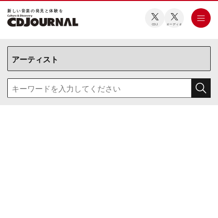
新しい⾳楽の発⾒と体験を
CDJ
オーディオ