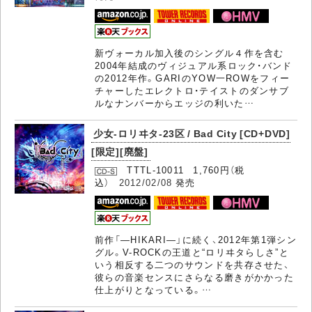
新ヴォーカル加入後のシングル４作を含む
2004年結成のヴィジュアル系ロック・バンド
の2012年作。GARIのYOW一ROWをフィー
チャーしたエレクトロ・テイストのダンサブ
ルなナンバーからエッジの利いた…
少女-ロリヰタ-23区 / Bad City [CD+DVD]
[限定][廃盤]
TTTL-10011 1,760円（税
込）
2012/02/08
発売
前作「―HIKARI―」に続く、2012年第1弾シン
グル。V-ROCKの王道と“ロリヰタらしさ”と
いう相反する二つのサウンドを共存させた、
彼らの音楽センスにさらなる磨きがかかった
仕上がりとなっている。…