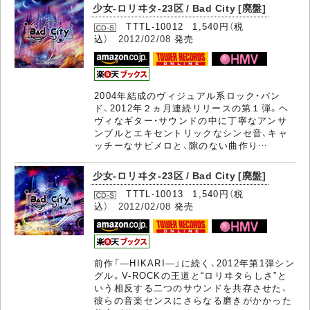
少女-ロリヰタ-23区 / Bad City [廃盤]
TTTL-10012 1,540円（税
込）
2012/02/08
発売
2004年結成のヴィジュアル系ロック・バン
ド、2012年２ヵ月連続リリースの第１弾。ヘ
ヴィなギター・サウンドの中に丁寧なアンサ
ンブルとエキセントリックなシンセ音、キャ
ッチーなサビメロと、隙のない曲作り…
少女-ロリヰタ-23区 / Bad City [廃盤]
TTTL-10013 1,540円（税
込）
2012/02/08
発売
前作「―HIKARI―」に続く、2012年第1弾シン
グル。V-ROCKの王道と“ロリヰタらしさ”と
いう相反する二つのサウンドを共存させた、
彼らの音楽センスにさらなる磨きがかかった