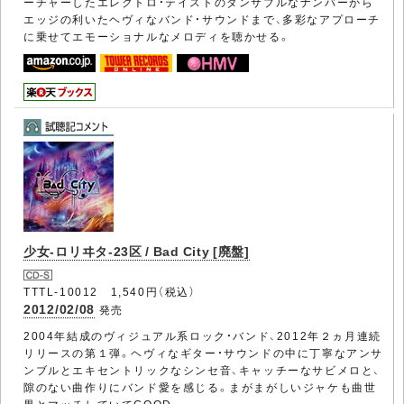
ーチャーしたエレクトロ・テイストのダンサブルなナンバーから
エッジの利いたヘヴィなバンド・サウンドまで、多彩なアプローチ
に乗せてエモーショナルなメロディを聴かせる。
少女-ロリヰタ-23区 / Bad City [廃盤]
TTTL-10012 1,540円（税込）
2012/02/08
発売
2004年結成のヴィジュアル系ロック・バンド、2012年２ヵ月連続
リリースの第１弾。ヘヴィなギター・サウンドの中に丁寧なアンサ
ンブルとエキセントリックなシンセ音、キャッチーなサビメロと、
隙のない曲作りにバンド愛を感じる。まがまがしいジャケも曲世