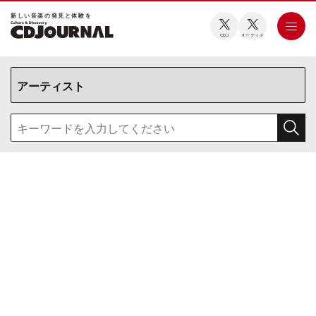
新しい⾳楽の発⾒と体験を
CDJ
オーディオ