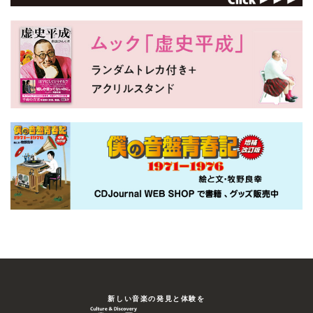
新しい⾳楽の発⾒と体験を