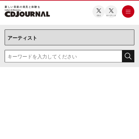
新しい⾳楽の発⾒と体験を
CDJ
オーディオ