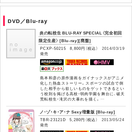
DVD／Blu-ray
炎の転校生 BLU-RAY SPECIAL〈完全初回
限定生産〉 [Blu-ray][廃盤]
PCXP-50215 8,800円（税込）
2014/03/19
発売
島本和彦の原作漫画をガイナックスがアニメ
化した熱血ストーリー。スポーツの試合で倒
した相手から欲しいものをゲットできるとい
う校則を掲げる高校・弱肉学園を舞台に、破天
荒転校生・滝沢の大暴れを描く。…
ノ・ゾ・キ・ア・ナ Sexy増量版 [Blu-ray]
TBR-23121D 5,280円（税込）
2013/05/24
発売