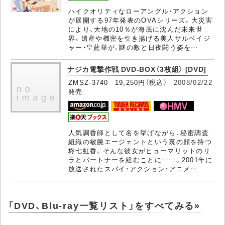
ハイクオリティなローアングル・アクション
が展開する97年発表のOVAシリーズ。大災害
により、大地の10％が海底に沈んだ未来世
界。遺産や機密を引き揚げる美人サルベイジ
ャー・皇藍華が、謎の敵と日夜闘う姿を…
ナジカ電撃作戦 DVD-BOX〈3枚組〉 [DVD]
ZMSZ-3740 19,250円（税込）
2008/02/22
発売
人気調香師として名を挙げながら、秘密調査
組織の敏腕エージェントという裏の顔を持つ
柊七虹香。そんな彼女がヒューマリットのリ
ラとパートナーを組むことに……。2001年に
放送されたスパイ・アクション・アニメ…
「DVD、Blu-ray一覧リスト」をすべてみる»