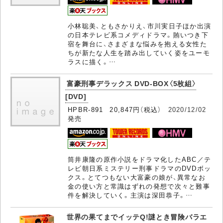
小林聡美、ともさかりえ、市川実日子ほか出演
の日本テレビ系コメディドラマ。賄いつき下
宿を舞台に、さまざまな悩みを抱える女性た
ちが新たな人生を踏み出していく姿をユーモ
ラスに描く。…
富豪刑事デラックス DVD-BOX〈5枚組〉
[DVD]
HPBR-891 20,847円（税込）
2020/12/02
発売
筒井康隆の原作小説をドラマ化したABC／テ
レビ朝日系ミステリー刑事ドラマのDVDボッ
クス。とてつもない大富豪の娘が、異常なお
金の使い方と常識はずれの発想で次々と難事
件を解決していく。主演は深田恭子。…
世界の果てまでイッテQ!謎とき冒険バラエ