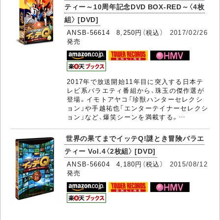
ティー～10周年記念DVD BOX-RED～〈4枚
組〉 [DVD]
ANSB-56614 8,250円（税込）
2017/02/26
発売
2017年で放送開始11年目に突入する日本テ
レビ系バラエティ番組から、珠玉の傑作選が
登場。イモトアヤコ「珍獣ハンターセレクシ
ョン」や手越祐也「エンターテイナーセレクシ
ョン」など、爆笑シーンを満載する。…
世界の果てまでイッテQ!謎とき冒険バラエ
ティー Vol.4〈2枚組〉 [DVD]
ANSB-56604 4,180円（税込）
2015/08/12
発売