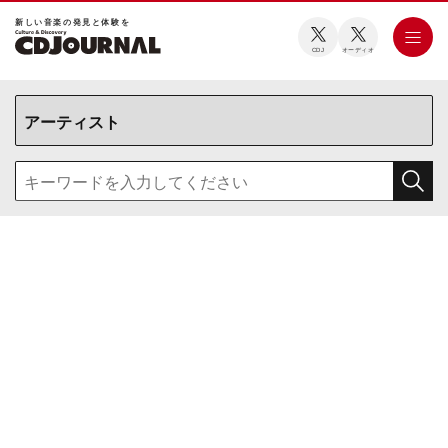
新しい⾳楽の発⾒と体験を
CDJ
オーディオ