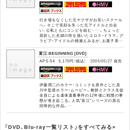
行き場をなくした元ヤクザがお笑いスクール
へ。そこで笑顔を失った元アイドルと出会
い、公私ともにコンビを組む……。ちょっと
屈折した夫婦の性を描いたエロス・ドラマ。グ
ラビア・アイドルの桃瀬えみるが、お菓子系…
富江 BEGINNING [DVD]
APS-54 5,170円（税込）
2005/05/27
発売
伊藤潤二のホラー・コミックを原作とした及
川中監督ホラー・ムービー。教師とクラス生徒
全員による遺体遺棄事件の12年後に戦慄の事
態が巻き起こる。人気“富江”シリーズの原点
回帰的な作品。…
「DVD、Blu-ray一覧リスト」をすべてみる»