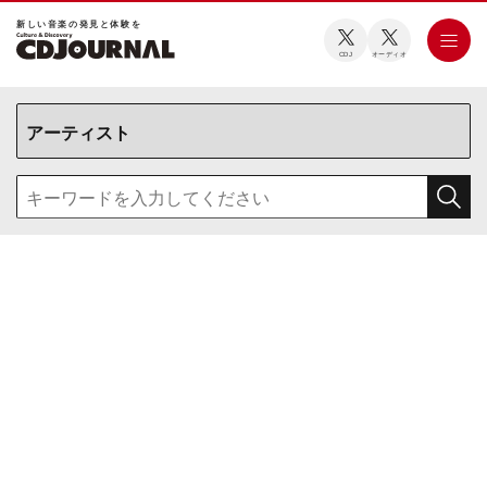
新しい⾳楽の発⾒と体験を
CDJ
オーディオ