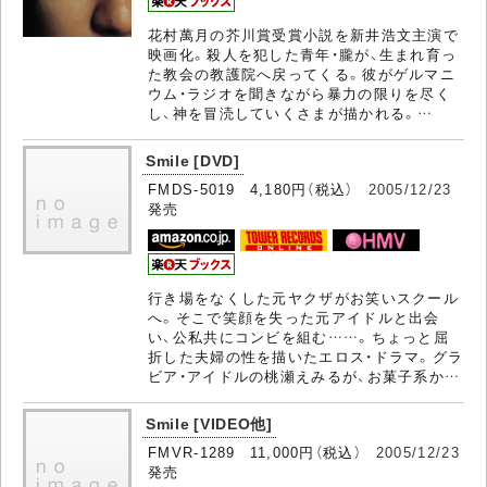
花村萬月の芥川賞受賞小説を新井浩文主演で
映画化。殺人を犯した青年・朧が、生まれ育っ
た教会の教護院へ戻ってくる。彼がゲルマニ
ウム・ラジオを聞きながら暴力の限りを尽く
し、神を冒涜していくさまが描かれる。…
Smile [DVD]
FMDS-5019 4,180円（税込）
2005/12/23
発売
行き場をなくした元ヤクザがお笑いスクール
へ。そこで笑顔を失った元アイドルと出会
い、公私共にコンビを組む……。ちょっと屈
折した夫婦の性を描いたエロス・ドラマ。グラ
ビア・アイドルの桃瀬えみるが、お菓子系か…
Smile [VIDEO他]
FMVR-1289 11,000円（税込）
2005/12/23
発売