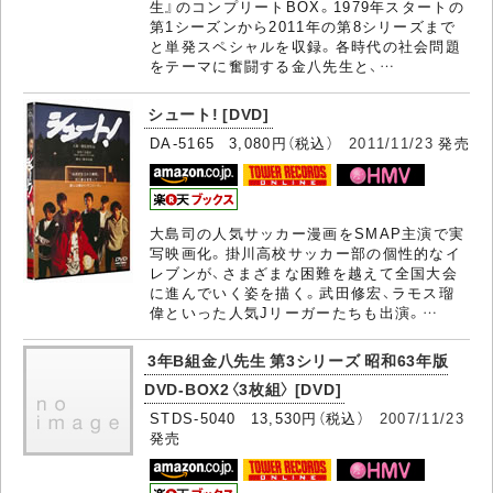
生』のコンプリートBOX。1979年スタートの
第1シーズンから2011年の第8シリーズまで
と単発スペシャルを収録。各時代の社会問題
をテーマに奮闘する金八先生と、…
シュート! [DVD]
DA-5165 3,080円（税込）
2011/11/23
発売
大島司の人気サッカー漫画をSMAP主演で実
写映画化。掛川高校サッカー部の個性的なイ
レブンが、さまざまな困難を越えて全国大会
に進んでいく姿を描く。武田修宏、ラモス瑠
偉といった人気Jリーガーたちも出演。…
3年B組金八先生 第3シリーズ 昭和63年版
DVD-BOX2〈3枚組〉 [DVD]
STDS-5040 13,530円（税込）
2007/11/23
発売