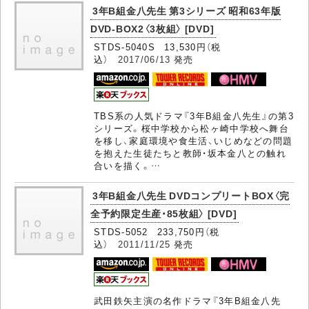
3年B組金八先生 第3シリーズ 昭和63年版
DVD-BOX2〈3枚組〉 [DVD]
STDS-5040S 13,530円（税
込）
2017/06/13
発売
TBS系の人気ドラマ『3年B組金八先生』の第3
シリーズ。桜中学校から松ヶ崎中学校へ舞台
を移し、家庭環境や食生活、いじめなどの問題
を抱えた生徒たちと教師・坂本金八との触れ
合いを描く。…
3年B組金八先生 DVDコンプリートBOX〈完
全予約限定生産・85枚組〉 [DVD]
STDS-5052 233,750円（税
込）
2011/11/25
発売
武田鉄矢主演の名作ドラマ『3年B組金八先