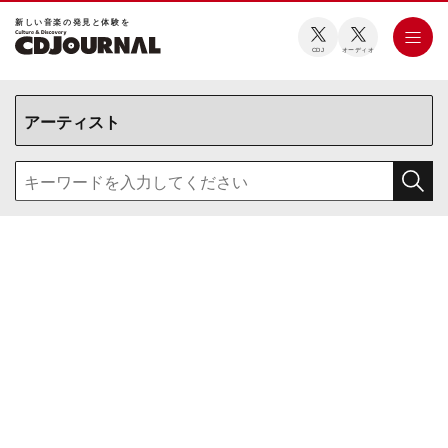
新しい⾳楽の発⾒と体験を
CDJ
オーディオ