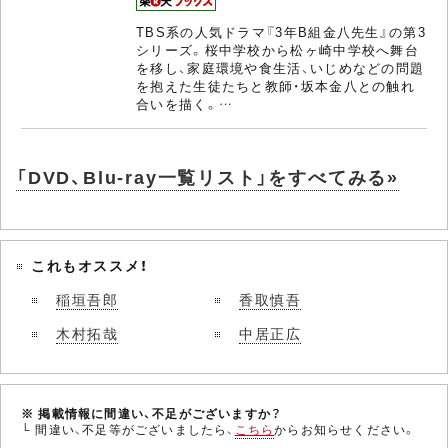
TBS系の人気ドラマ『3年B組金八先生』の第3
シリーズ。桜中学校から松ヶ崎中学校へ舞台
を移し、家庭環境や食生活、いじめなどの問題
を抱えた生徒たちと教師・坂本金八との触れ
合いを描く。…
「DVD、Blu-ray一覧リスト」をすべてみる»
これもオススメ！
稲垣吾郎
香取慎吾
木村拓哉
中居正広
※ 掲載情報に間違い、不足がございますか？
└ 間違い、不足等がございましたら、
こちら
からお知らせください。