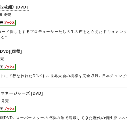
'〈2枚組〉 [DVD]
26
発売
コード探しをするプロデューサーたちの生の声をとらえたドキュメンタ
りと…
 [DVD][廃盤]
売
ガルトにて行なわれたDJバトル世界大会の模様を完全収録。日本チャンピ
マネージャーズ [DVD]
発売
画DVD。スーパースターの成功の陰で活躍してきた歴代の個性派マネー