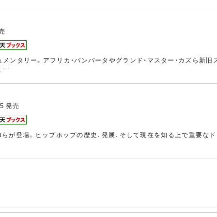
売
メンタリー。アフリカ・バンバータやグランド・マスター・カズら新旧
く…
25
発売
ertらが登場。ヒップホップの歴史、発展、そして現在を知る上で重要な