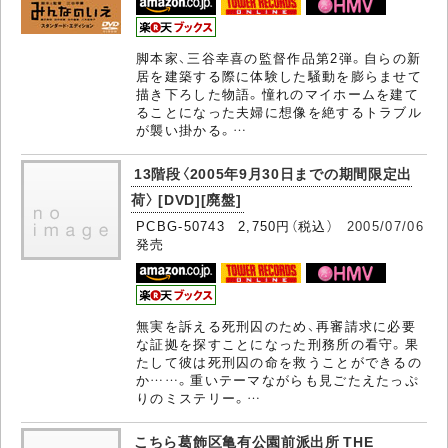
脚本家、三谷幸喜の監督作品第2弾。自らの新
居を建築する際に体験した騒動を膨らませて
描き下ろした物語。憧れのマイホームを建て
ることになった夫婦に想像を絶するトラブル
が襲い掛かる。…
13階段〈2005年9月30日までの期間限定出
荷〉 [DVD][廃盤]
PCBG-50743 2,750円（税込）
2005/07/06
発売
無実を訴える死刑囚のため、再審請求に必要
な証拠を探すことになった刑務所の看守。果
たして彼は死刑囚の命を救うことができるの
か……。重いテーマながらも見ごたえたっぷ
りのミステリー。…
こちら葛飾区亀有公園前派出所 THE