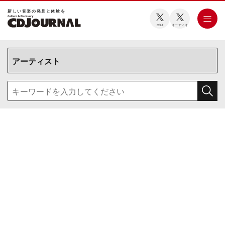
新しい⾳楽の発⾒と体験を
CDJ
オーディオ