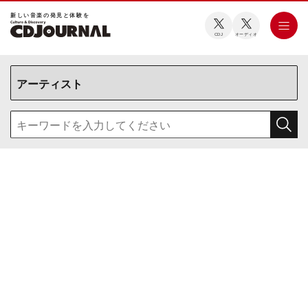
新しい⾳楽の発⾒と体験を
CDJ
オーディオ