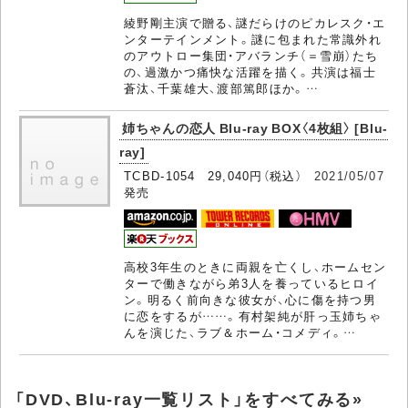
綾野剛主演で贈る、謎だらけのピカレスク・エ
ンターテインメント。謎に包まれた常識外れ
のアウトロー集団・アバランチ（＝雪崩）たち
の、過激かつ痛快な活躍を描く。共演は福士
蒼汰、千葉雄大、渡部篤郎ほか。…
姉ちゃんの恋人 Blu-ray BOX〈4枚組〉 [Blu-
ray]
TCBD-1054 29,040円（税込）
2021/05/07
発売
高校3年生のときに両親を亡くし、ホームセン
ターで働きながら弟3人を養っているヒロイ
ン。明るく前向きな彼女が、心に傷を持つ男
に恋をするが……。有村架純が肝っ玉姉ちゃ
んを演じた、ラブ＆ホーム・コメディ。…
「DVD、Blu-ray一覧リスト」をすべてみる»