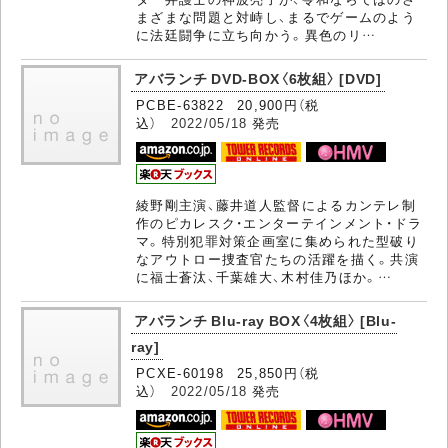
まざまな問題と対峙し、まるでゲームのよう
に法廷闘争に立ち向かう。異色のリ…
アバランチ DVD-BOX〈6枚組〉 [DVD]
PCBE-63822 20,900円（税
込）
2022/05/18
発売
綾野剛主演、藤井道人監督によるカンテレ制
作のピカレスク・エンターテインメント・ドラ
マ。特別犯罪対策企画室に集められた型破り
なアウトロー捜査官たちの活躍を描く。共演
に福士蒼汰、千葉雄大、木村佳乃ほか。…
アバランチ Blu-ray BOX〈4枚組〉 [Blu-
ray]
PCXE-60198 25,850円（税
込）
2022/05/18
発売