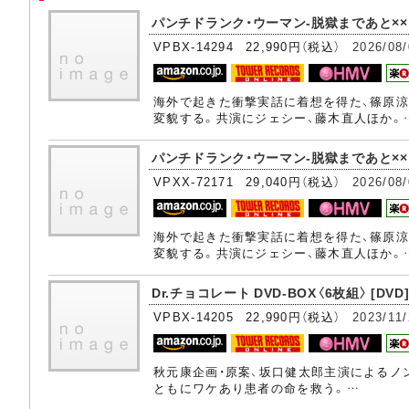
パンチドランク・ウーマン-脱獄まであと××日- D
VPBX-14294 22,990円（税込）
2026/08/
海外で起きた衝撃実話に着想を得た、篠原涼
変貌する。共演にジェシー、藤木直人ほか。
パンチドランク・ウーマン-脱獄まであと××日- Blu
VPXX-72171 29,040円（税込）
2026/08/
海外で起きた衝撃実話に着想を得た、篠原涼
変貌する。共演にジェシー、藤木直人ほか。
Dr.チョコレート DVD-BOX〈6枚組〉 [DVD
VPBX-14205 22,990円（税込）
2023/11/
秋元康企画・原案、坂口健太郎主演によるノ
ともにワケあり患者の命を救う。…