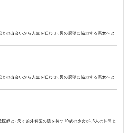
犯との出会いから人生を狂わせ、男の脱獄に協力する悪女へと
犯との出会いから人生を狂わせ、男の脱獄に協力する悪女へと
元医師と、天才的外科医の腕を持つ10歳の少女が、6人の仲間と