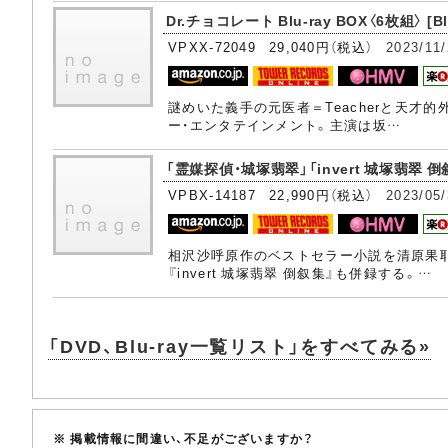
Dr.チョコレート Blu-ray BOX〈6枚組〉 [Blu
VPXX-72049 29,040円（税込）
2023/11/
謎めいた義手の元医者＝Teacherと天才
ー・エンタテインメント。主演は坂…
「霊媒探偵・城塚翡翠」「invert 城塚翡翠 倒叙集
VPBX-14187 22,990円（税込）
2023/05/
相沢沙呼原作のベストセラー小説を清原果
『invert 城塚翡翠 倒叙集』も併録する。…
「DVD、Blu-ray一覧リスト」をすべてみる»
※ 掲載情報に間違い、不足がございますか？