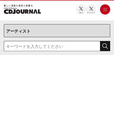
新しい⾳楽の発⾒と体験を
CDJ
オーディオ