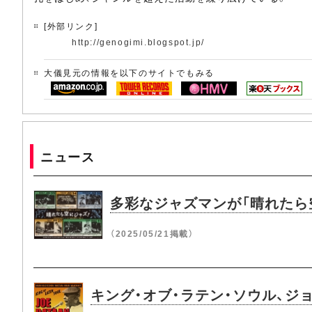
[外部リンク]
http://genogimi.blogspot.jp/
大儀見元の情報を以下のサイトでもみる
ニュース
多彩なジャズマンが「晴れたら
（2025/05/21掲載）
キング・オブ・ラテン・ソウル、ジ