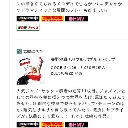
ンの掻き立てられるメロディで心地がいい。爽やかか
つドラマティックな展開のプレイも好ましい。
矢野沙織 / バブル バブル ビバップ
COCB-54166 3,080円（税込）
2015/04/22
発売
人気ジャズ・サックス奏者の通算11枚目。ジャズマンと
しての矜持を軸に据えつつ世界を広げ、屈託なく遊んで
みせた。圧倒的な技量で唸らせるバップ・チューンのほ
か、陽気なサルサや自ら歌ってみたり、随所にサプライ
ズが。妖艶にして愛らしく、しかし壮絶な作品。