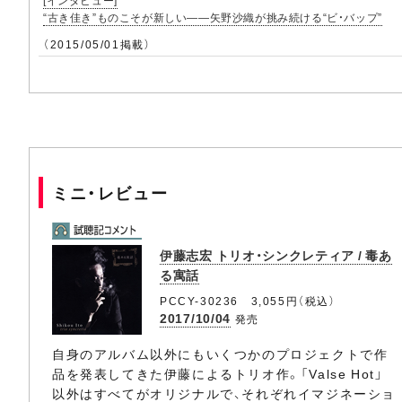
[インタビュー]
“古き佳き”ものこそが新しい――矢野沙織が挑み続ける“ビ・バップ”
（2015/05/01掲載）
ミニ・レビュー
伊藤志宏 トリオ・シンクレティア / 毒あ
る寓話
PCCY-30236 3,055円（税込）
2017/10/04
発売
自身のアルバム以外にもいくつかのプロジェクトで作
品を発表してきた伊藤によるトリオ作。「Valse Hot」
以外はすべてがオリジナルで、それぞれイマジネーショ