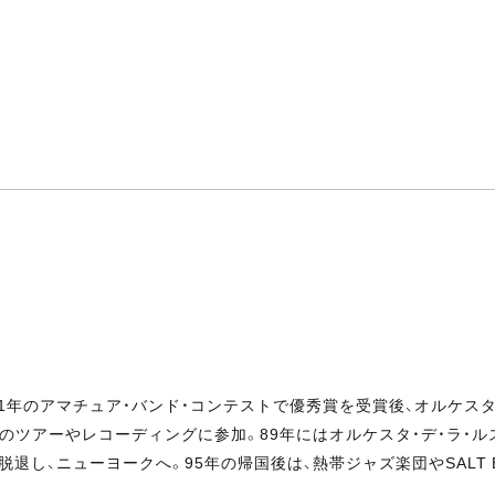
81年のアマチュア・バンド・コンテストで優秀賞を受賞後、オルケスタ
トのツアーやレコーディングに参加。89年にはオルケスタ・デ・ラ・
し、ニューヨークへ。95年の帰国後は、熱帯ジャズ楽団やSALT BAN