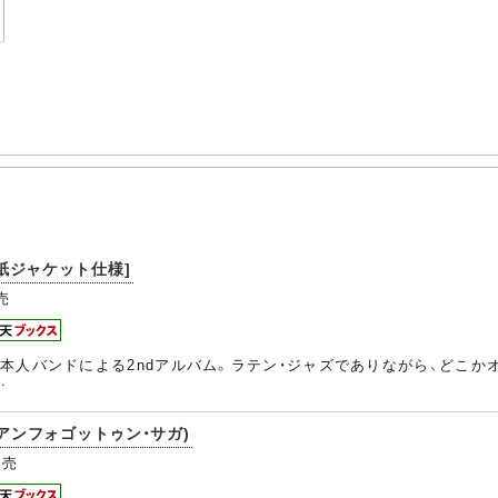
pis [紙ジャケット仕様]
売
本人バンドによる2ndアルバム。ラテン・ジャズでありながら、どこ
…
ga(アンフォゴットゥン・サガ)
売