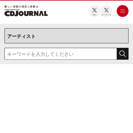
新しい⾳楽の発⾒と体験を
CDJ
オーディオ