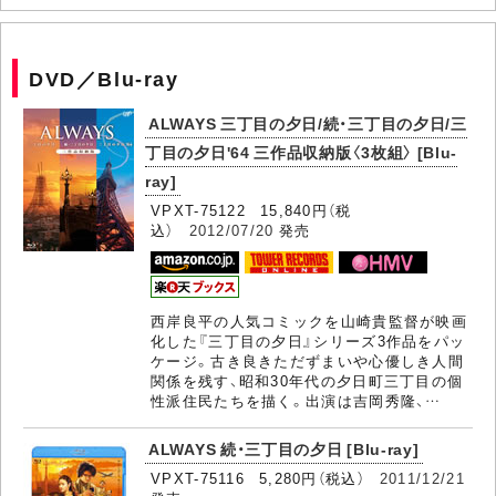
DVD／Blu-ray
ALWAYS 三丁目の夕日/続・三丁目の夕日/三
丁目の夕日'64 三作品収納版〈3枚組〉 [Blu-
ray]
VPXT-75122 15,840円（税
込）
2012/07/20
発売
西岸良平の人気コミックを山崎貴監督が映画
化した『三丁目の夕日』シリーズ3作品をパッ
ケージ。古き良きただずまいや心優しき人間
関係を残す、昭和30年代の夕日町三丁目の個
性派住民たちを描く。出演は吉岡秀隆、…
ALWAYS 続・三丁目の夕日 [Blu-ray]
VPXT-75116 5,280円（税込）
2011/12/21