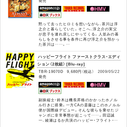
発売
黙って去ったヒロミを想いながら、茶川は淳
之介と暮らしていた。そこへ、淳之介の実父
が息子を連れ戻しにやってくる。人並みの暮
らしをさせる事を条件に再び淳之介を預かっ
た茶川は……。…
ハッピーフライト ファーストクラス・エディ
ション〈2枚組〉 [Blu-ray]
TBR-19070D 9,680円（税込）
2009/05/22
発売
副操縦士・鈴木は機長昇格のかかったホノル
ル行きに搭乗。一方CAの斎藤はこのホノルル
便が国際線デビュー。そんな彼らを乗せたジ
ャンボに非常事態が起こって……。田辺誠
一、綾瀬はるか共演のハッピー・フライト・…