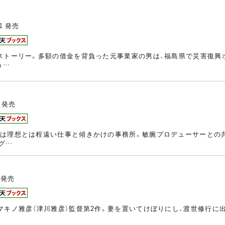
1
発売
ストーリー。多額の借金を背負った元事業家の男は、福島県で災害復興
う…
発売
のは理想とは程遠い仕事と傾きかけの事務所。敏腕プロデューサーとの
グ…
発売
マキノ雅彦（津川雅彦）監督第2作。妻を置いてけぼりにし、渡世修行