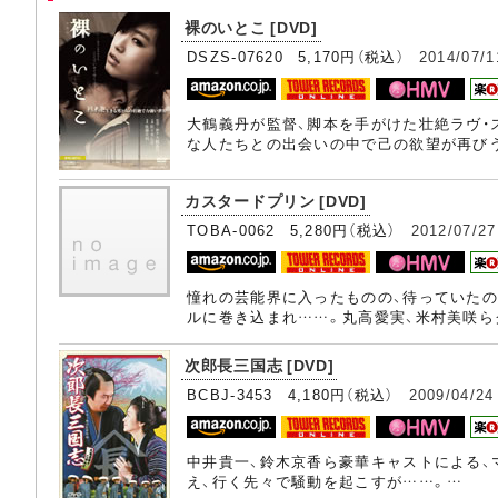
裸のいとこ [DVD]
DSZS-07620 5,170円（税込）
2014/07/1
大鶴義丹が監督、脚本を手がけた壮絶ラヴ・
な人たちとの出会いの中で己の欲望が再び
カスタードプリン [DVD]
TOBA-0062 5,280円（税込）
2012/07/27
憧れの芸能界に入ったものの、待っていた
ルに巻き込まれ……。丸高愛実、米村美咲ら
次郎長三国志 [DVD]
BCBJ-3453 4,180円（税込）
2009/04/24
中井貴一、鈴木京香ら豪華キャストによる、
え、行く先々で騒動を起こすが……。…