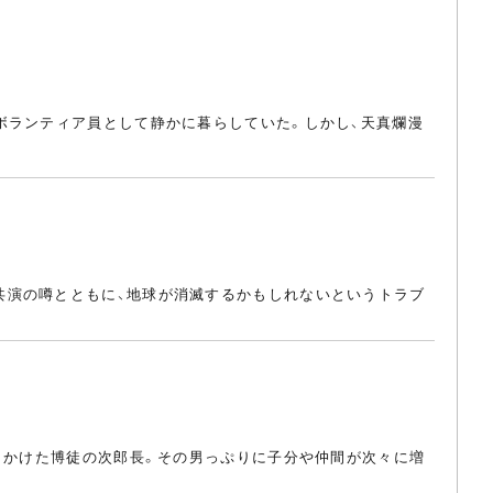
ボランティア員として静かに暮らしていた。しかし、天真爛漫
共演の噂とともに、地球が消滅するかもしれないというトラブ
に出かけた博徒の次郎長。その男っぷりに子分や仲間が次々に増