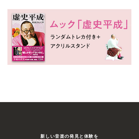
新しい⾳楽の発⾒と体験を