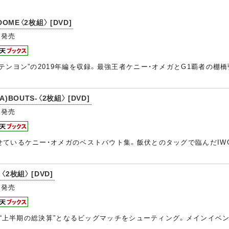
OME〈2枚組〉 [DVD]
発売
テンヨン”の2019年編を収録。最強王者ケニー・オメガとG1覇者の
)BOUTS-〈2枚組〉 [DVD]
発売
いるケニー・オメガのベストバウト集。飯伏とのタッグで臨んだIWGPジ
L〈2枚組〉 [DVD]
発売
レス“上半期の総決算”となるビッグマッチをシューティング。メインイベ