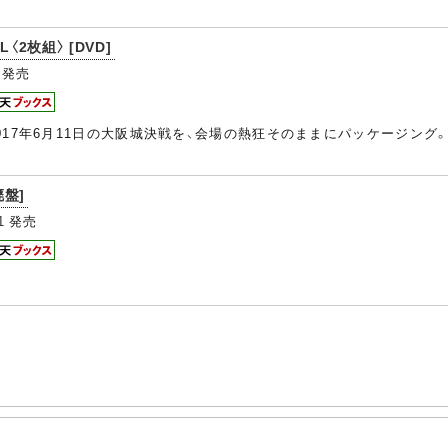
LL〈2枚組〉 [DVD]
発売
17年6月11日の大阪城決戦を、会場の熱狂そのままにパッケージング。
廃盤]
1
発売