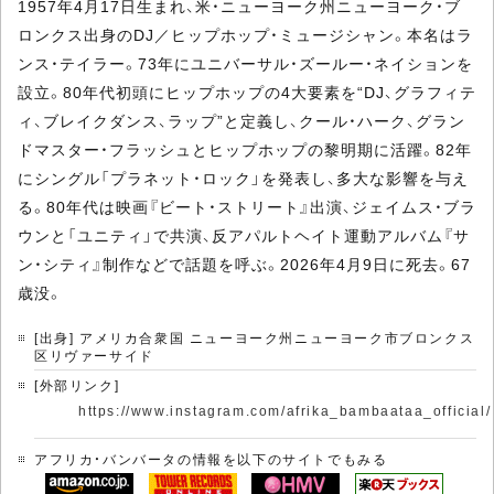
1957年4月17日生まれ、米・ニューヨーク州ニューヨーク・ブ
ロンクス出身のDJ／ヒップホップ・ミュージシャン。本名はラ
ンス・テイラー。73年にユニバーサル・ズールー・ネイションを
設立。80年代初頭にヒップホップの4大要素を“DJ、グラフィテ
ィ、ブレイクダンス、ラップ”と定義し、クール・ハーク、グラン
ドマスター・フラッシュとヒップホップの黎明期に活躍。82年
にシングル「プラネット・ロック」を発表し、多大な影響を与え
る。80年代は映画『ビート・ストリート』出演、ジェイムス・ブラ
ウンと「ユニティ」で共演、反アパルトヘイト運動アルバム『サ
ン・シティ』制作などで話題を呼ぶ。2026年4月9日に死去。67
歳没。
[出身] アメリカ合衆国 ニューヨーク州ニューヨーク市ブロンクス
区リヴァーサイド
[外部リンク]
https://www.instagram.com/afrika_bambaataa_official/
アフリカ・バンバータの情報を以下のサイトでもみる