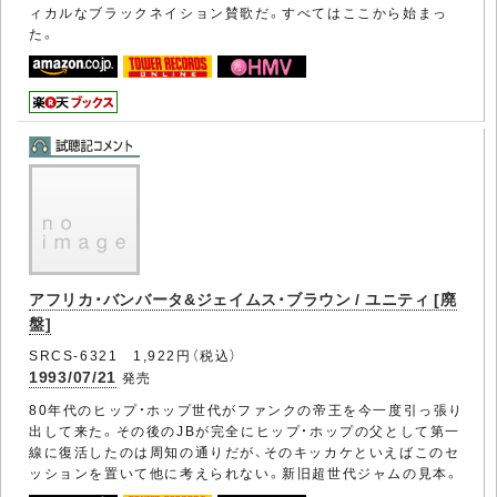
ィカルなブラックネイション賛歌だ。すべてはここから始まっ
た。
アフリカ・バンバータ&ジェイムス・ブラウン / ユニティ [廃
盤]
SRCS-6321 1,922円（税込）
1993/07/21
発売
80年代のヒップ・ホップ世代がファンクの帝王を今一度引っ張り
出して来た。その後のJBが完全にヒップ・ホップの父として第一
線に復活したのは周知の通りだが、そのキッカケといえばこのセ
ッションを置いて他に考えられない。新旧超世代ジャムの見本。