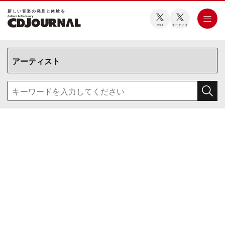
新しい⾳楽の発⾒と体験を
CDJ
オーディオ