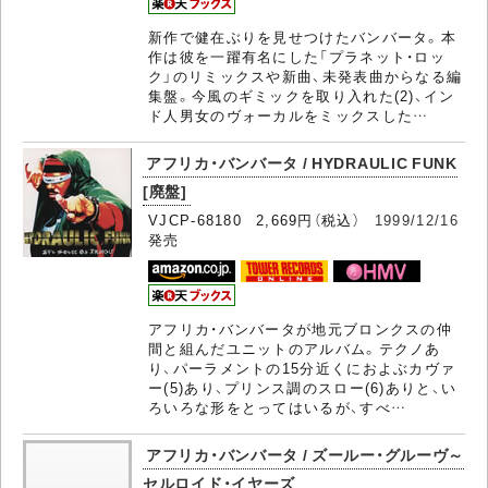
新作で健在ぶりを見せつけたバンバータ。本
作は彼を一躍有名にした「プラネット・ロッ
ク」のリミックスや新曲、未発表曲からなる編
集盤。今風のギミックを取り入れた(2)、イン
ド人男女のヴォーカルをミックスした…
アフリカ・バンバータ / HYDRAULIC FUNK
[廃盤]
VJCP-68180 2,669円（税込）
1999/12/16
発売
アフリカ・バンバータが地元ブロンクスの仲
間と組んだユニットのアルバム。テクノあ
り、パーラメントの15分近くにおよぶカヴァ
ー(5)あり、プリンス調のスロー(6)ありと、い
ろいろな形をとってはいるが、すべ…
アフリカ・バンバータ / ズールー・グルーヴ～
セルロイド・イヤーズ