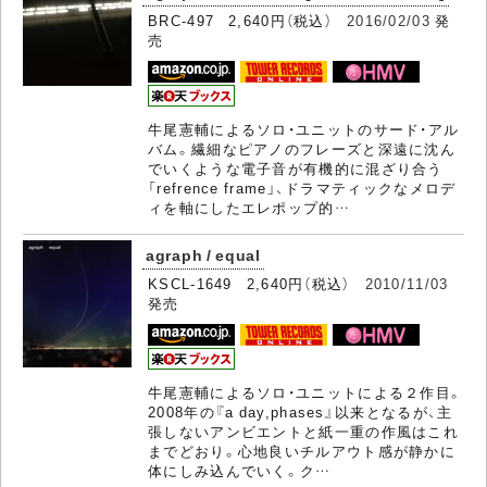
BRC-497 2,640円（税込）
2016/02/03
発
売
牛尾憲輔によるソロ・ユニットのサード・アル
バム。繊細なピアノのフレーズと深遠に沈ん
でいくような電子音が有機的に混ざり合う
「refrence frame」、ドラマティックなメロデ
ィを軸にしたエレポップ的…
agraph / equal
KSCL-1649 2,640円（税込）
2010/11/03
発売
牛尾憲輔によるソロ・ユニットによる２作目。
2008年の『a day,phases』以来となるが、主
張しないアンビエントと紙一重の作風はこれ
までどおり。心地良いチルアウト感が静かに
体にしみ込んでいく。ク…