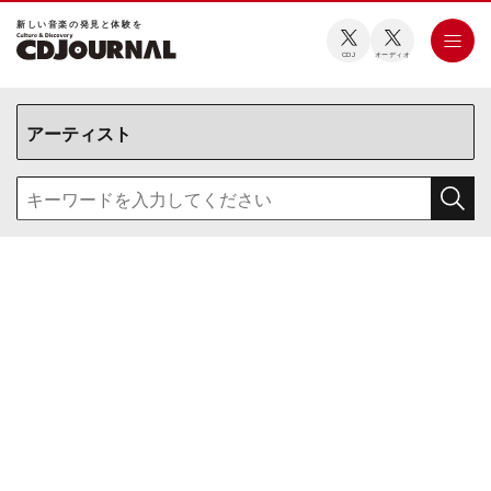
新しい⾳楽の発⾒と体験を
CDJ
オーディオ