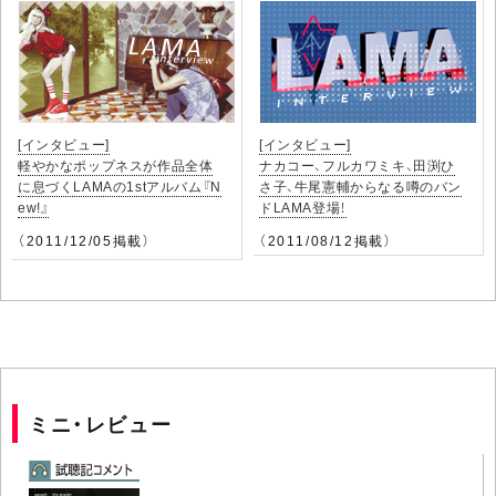
[インタビュー]
[インタビュー]
軽やかなポップネスが作品全体
ナカコー、フルカワミキ、田渕ひ
に息づくLAMAの1stアルバム『N
さ子、牛尾憲輔からなる噂のバン
ew!』
ドLAMA登場！
（2011/12/05掲載）
（2011/08/12掲載）
ミニ・レビュー