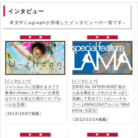
インタビュー
本文中にagraphが登場したインタビューの一覧です。
[インタビュー]
[インタビュー]
ジャンルレスに活躍するタブラ
【SPECIAL INTERVIEW】「前か
奏者U-zhaan（ユザーン）が多彩
らある概念を、どれだけ今っぽく
なゲストを迎えた初のソロ・アル
洗練して見せていくか」──ナカ
バムを完成！
コー、LAMAの2ndアルバム『Mod
anica』を語る！
（2014/10/07掲載）
（2012/12/14掲載）