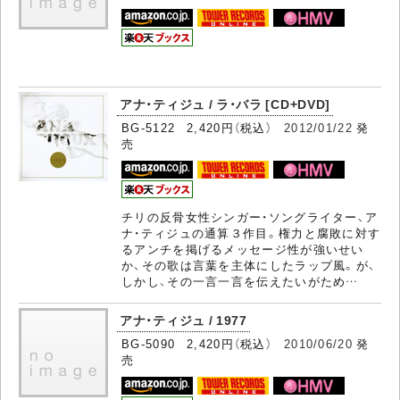
アナ・ティジュ / ラ・バラ [CD+DVD]
BG-5122 2,420円（税込）
2012/01/22
発
売
チリの反骨女性シンガー・ソングライター、ア
ナ・ティジュの通算３作目。権力と腐敗に対す
るアンチを掲げるメッセージ性が強いせい
か、その歌は言葉を主体にしたラップ風。が、
しかし、その一言一言を伝えたいがため…
アナ・ティジュ / 1977
BG-5090 2,420円（税込）
2010/06/20
発
売