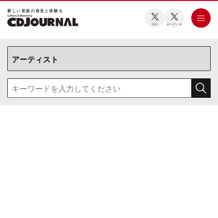
新しい⾳楽の発⾒と体験を
CDJ
オーディオ