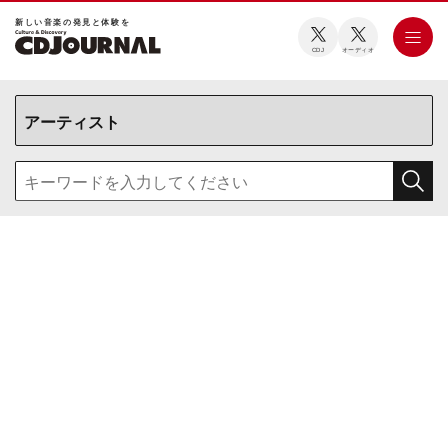
新しい⾳楽の発⾒と体験を
CDJ
オーディオ