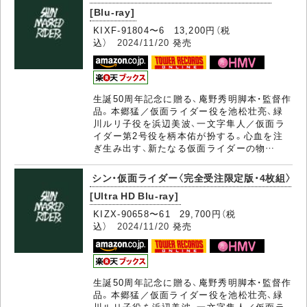
[Blu-ray]
KIXF-91804〜6 13,200円（税
込）
2024/11/20
発売
生誕50周年記念に贈る、庵野秀明脚本・監督作
品。本郷猛／仮面ライダー役を池松壮亮、緑
川ルリ子役を浜辺美波、一文字隼人／仮面ラ
イダー第2号役を柄本佑が扮する。心血を注
ぎ生み出す、新たなる仮面ライダーの物…
シン・仮面ライダー〈完全受注限定版・4枚組〉
[Ultra HD Blu-ray]
KIZX-90658〜61 29,700円（税
込）
2024/11/20
発売
生誕50周年記念に贈る、庵野秀明脚本・監督作
品。本郷猛／仮面ライダー役を池松壮亮、緑
川ルリ子役を浜辺美波、一文字隼人／仮面ラ