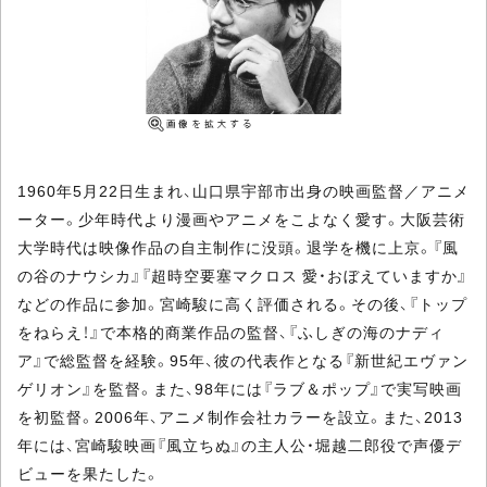
1960年5月22日生まれ、山口県宇部市出身の映画監督／アニメ
ーター。少年時代より漫画やアニメをこよなく愛す。大阪芸術
大学時代は映像作品の自主制作に没頭。退学を機に上京。『風
の谷のナウシカ』『超時空要塞マクロス 愛・おぼえていますか』
などの作品に参加。宮崎駿に高く評価される。その後、『トップ
をねらえ！』で本格的商業作品の監督、『ふしぎの海のナディ
ア』で総監督を経験。95年、彼の代表作となる『新世紀エヴァン
ゲリオン』を監督。また、98年には『ラブ＆ポップ』で実写映画
を初監督。2006年、アニメ制作会社カラーを設立。また、2013
年には、宮崎駿映画『風立ちぬ』の主人公・堀越二郎役で声優デ
ビューを果たした。