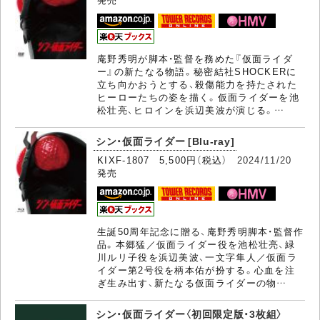
庵野秀明が脚本・監督を務めた『仮面ライダ
ー』の新たなる物語。秘密結社SHOCKERに
立ち向かおうとする、殺傷能力を持たされた
ヒーローたちの姿を描く。仮面ライダーを池
松壮亮、ヒロインを浜辺美波が演じる。…
シン・仮面ライダー [Blu-ray]
KIXF-1807 5,500円（税込）
2024/11/20
発売
生誕50周年記念に贈る、庵野秀明脚本・監督作
品。本郷猛／仮面ライダー役を池松壮亮、緑
川ルリ子役を浜辺美波、一文字隼人／仮面ラ
イダー第2号役を柄本佑が扮する。心血を注
ぎ生み出す、新たなる仮面ライダーの物…
シン・仮面ライダー〈初回限定版・3枚組〉