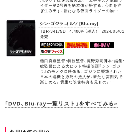
イダー第2号役を柄本佑が扮する。心血を注
ぎ生み出す、新たなる仮面ライダーの物…
シン・ゴジラ:オルソ [Blu-ray]
TBR-34175D 4,400円（税込）
2024/05/01
発売
樋口真嗣監督・特技監督、庵野秀明脚本・編集・
総監督による大ヒット特撮映画『シン・ゴジ
ラ』のモノクロ映像版。ゴジラに襲撃された
日本の危機と必死の抵抗が、新たな雰囲気で
楽しめる。貴重な映像特典も見もの。…
「DVD、Blu-ray一覧リスト」をすべてみる»
今日は何の日!?