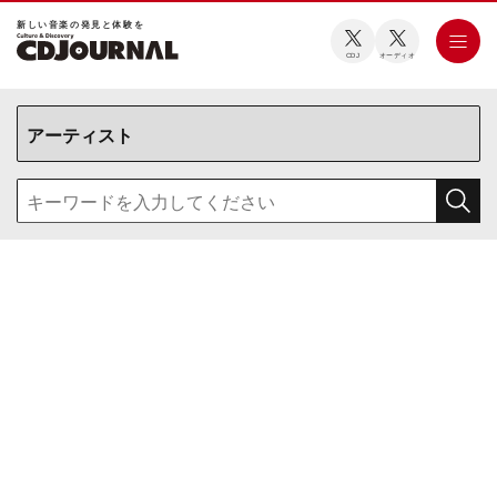
新しい⾳楽の発⾒と体験を
CDJ
オーディオ