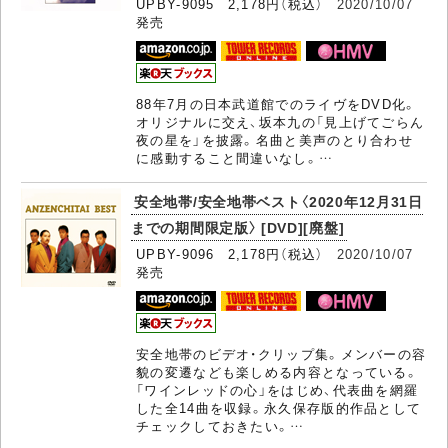
UPBY-9095 2,178円（税込）
2020/10/07
発売
88年7月の日本武道館でのライヴをDVD化。
オリジナルに交え、坂本九の「見上げてごらん
夜の星を」を披露。名曲と美声のとり合わせ
に感動すること間違いなし。…
安全地帯/安全地帯ベスト〈2020年12月31日
までの期間限定版〉 [DVD][廃盤]
UPBY-9096 2,178円（税込）
2020/10/07
発売
安全地帯のビデオ・クリップ集。メンバーの容
貌の変遷なども楽しめる内容となっている。
「ワインレッドの心」をはじめ、代表曲を網羅
した全14曲を収録。永久保存版的作品として
チェックしておきたい。…