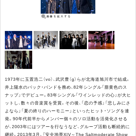
1973年に玉置浩二（vo）、武沢豊（g）らが北海道旭川市で結成。
井上陽水のバック・バンドを務め、82年シングル「萠黄色のス
ナップ」でデビュー。83年シングル「ワインレッドの心」が大ヒ
ットし、数々の音楽賞を受賞。その後、「恋の予感」「悲しみにさ
よなら」「夏の終りのハーモニー」といったヒット・ソングを連
発。90年代前半からメンバー個々のソロ活動を活発化させる
が、2003年にはツアーを行なうなど、グループ活動も断続的に
継続。2013年3月、『安全地帯XIV～The Saltmoderate Show