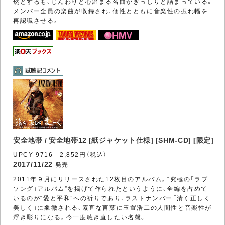
然とするも、じんわりと心温まる名曲がぎっしりと詰まっている。
メンバー全員の楽曲が収録され、個性とともに音楽性の振れ幅を
再認識させる。
安全地帯 / 安全地帯12 [紙ジャケット仕様] [SHM-CD] [限定]
UPCY-9716 2,852円（税込）
2017/11/22
発売
2011年９月にリリースされた12枚目のアルバム。“究極の「ラブ
ソング」アルバム”を掲げて作られたというように、全編を占めて
いるのが“愛と平和”への祈りであり、ラストナンバー「清く正しく
美しく」に象徴される、素直な言葉に玉置浩二の人間性と音楽性が
浮き彫りになる。今一度聴き直したい名盤。