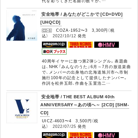
代を彩ってきた名曲の数々が、…
安全地帯 / あなたがどこかで [CD+DVD]
[UHQCD]
COZA-1952〜3 3,300円（税
込）
2022/10/12
発売
40周年イヤーに放つ第2弾シングル。表題曲
は、NHK『みんなのうた』6月～7月の放送楽曲
で、メンバーの出身地の北海道旭川市へ市制
施行100年の記念として提供したナンバー。
作詞を松井五郎、作曲を玉置浩二…
安全地帯 / THE BEST ALBUM 40th
ANNIVERSARY～あの頃へ～ [2CD] [SHM-
CD]
UICZ-4603〜4 3,500円（税
込）
2022/07/25
発売