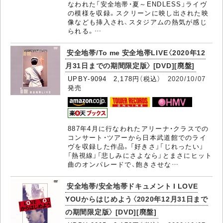
なわれた「安全地帯・夏～ENDLESS」ライヴ
の模様を収録。スクリーンに映し出された映
像なども挿入され、スタジアムの熱気が感じ
られる。…
安全地帯/To me 安全地帯LIVE〈2020年12
月31日までの期間限定版〉 [DVD][廃盤]
UPBY-9094 2,178円（税込）
2020/10/07
発売
887年4月に行なわれたアリーナ・クラスでの
コンサート・ツアーから日本武道館でのライ
ヴを収録した作品。「好きさ」「じれったい」
「熱視線」「悲しみにさよなら」とまさにヒット
曲のオンパレードで、飽きさせな…
安全地帯/安全地帯ドキュメント I LOVE
YOUからはじめよう〈2020年12月31日まで
の期間限定版〉 [DVD][廃盤]