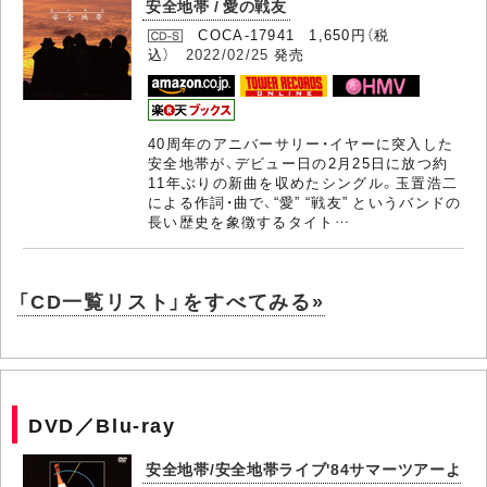
安全地帯 / 愛の戦友
COCA-17941 1,650円（税
込）
2022/02/25
発売
40周年のアニバーサリー・イヤーに突入した
安全地帯が、デビュー日の2月25日に放つ約
11年ぶりの新曲を収めたシングル。玉置浩二
による作詞・曲で、“愛” “戦友” というバンドの
長い歴史を象徴するタイト…
「CD一覧リスト」をすべてみる»
DVD／Blu-ray
安全地帯/安全地帯ライブ'84サマーツアーよ