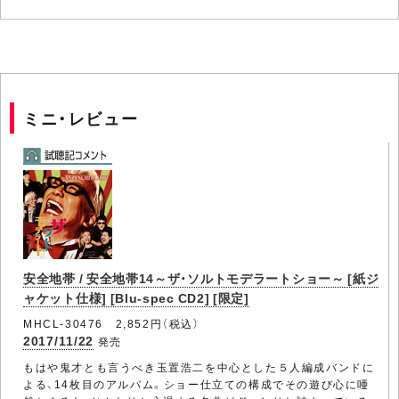
ミニ・レビュー
安全地帯 / 安全地帯14～ザ・ソルトモデラートショー～ [紙ジ
ャケット仕様] [Blu-spec CD2] [限定]
MHCL-30476 2,852円（税込）
2017/11/22
発売
もはや鬼才とも言うべき玉置浩二を中心とした５人編成バンドに
よる、14枚目のアルバム。ショー仕立ての構成でその遊び心に唖