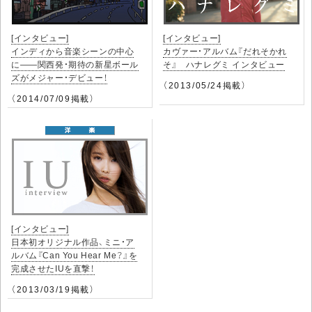
[インタビュー]
[インタビュー]
インディから音楽シーンの中心
カヴァー・アルバム『だれそかれ
に――関西発・期待の新星ボール
そ』 ハナレグミ インタビュー
ズがメジャー・デビュー！
（2013/05/24掲載）
（2014/07/09掲載）
[インタビュー]
日本初オリジナル作品、ミニ・ア
ルバム『Can You Hear Me？』を
完成させたIUを直撃！
（2013/03/19掲載）