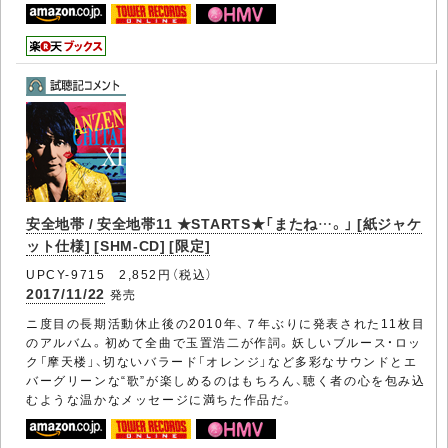
安全地帯 / 安全地帯11 ★STARTS★「またね…。」 [紙ジャケ
ット仕様] [SHM-CD] [限定]
UPCY-9715 2,852円（税込）
2017/11/22
発売
ニ度目の長期活動休止後の2010年、７年ぶりに発表された11枚目
のアルバム。初めて全曲で玉置浩二が作詞。妖しいブルース・ロッ
ク「摩天楼」、切ないバラード「オレンジ」など多彩なサウンドとエ
バーグリーンな“歌”が楽しめるのはもちろん、聴く者の心を包み込
むような温かなメッセージに満ちた作品だ。