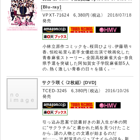
[Blu-ray]
VPXT-71624 6,380円（税込）
2018/07/18
発売
小林立原作コミックを、桜田ひより、伊藤萌々
香、恒松祐里ら若手女優総出演で映画化した
青春麻雀ストーリー。全国高校麻雀大会・奈良
県予選を突破した阿知賀女子学院麻雀部5人
の、熱く激しい青春の日々を描く。…
サクラ咲く〈2枚組〉 [DVD]
TCED-3245 6,380円（税込）
2016/10/26
発売
引っ込み思案で読書好きの新入生が本の間
に“サクラチル”と書かれた紙を見つけたこと
から、謎の人物との文通が始まるのだ
が……。辻村深月のジュブナイル小説を、新