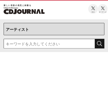
新しい⾳楽の発⾒と体験を
CDJ
オーディオ