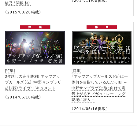
（2014/11/05掲載）
綾乃 / 関根 梓）
（2015/03/20掲載）
[特集]
[特集]
3年越しの完全勝利！ アップアッ
『アップアップガールズ（仮）は一
プガールズ（仮）〈中野サンプラザ
体何を目指しているんだっ!!』 ～
超決戦〉ライヴ・ドキュメント
中野サンプラザ公演に向けて意
気上がるアプガのトレーニング
（2014/06/10掲載）
現場に潜入～
（2014/05/16掲載）