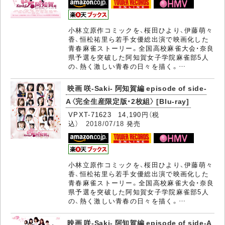
小林立原作コミックを、桜田ひより、伊藤萌々
香、恒松祐里ら若手女優総出演で映画化した
青春麻雀ストーリー。全国高校麻雀大会・奈良
県予選を突破した阿知賀女子学院麻雀部5人
の、熱く激しい青春の日々を描く。…
映画 咲-Saki- 阿知賀編 episode of side-
A〈完全生産限定版・2枚組〉 [Blu-ray]
VPXT-71623 14,190円（税
込）
2018/07/18
発売
小林立原作コミックを、桜田ひより、伊藤萌々
香、恒松祐里ら若手女優総出演で映画化した
青春麻雀ストーリー。全国高校麻雀大会・奈良
県予選を突破した阿知賀女子学院麻雀部5人
の、熱く激しい青春の日々を描く。…
映画 咲-Saki- 阿知賀編 episode of side-A